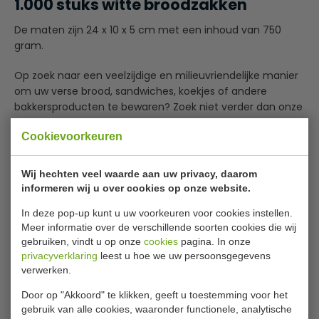
1.000 stuks witte broodzakken
De maten zijn 24 x 10 x 5 cm met een inhoud van 750
gram.
Op zoek naar een veelzijdige en milieuvriendelijke manier
om uw verse brood, sandwiches, koekjes of andere
bakkersproducten te bewaren? Zoek niet verder dan onze
witte papieren broodzakken, verkrijgbaar in diverse maten
Cookievoorkeuren
om aan al uw behoeften te voldoen.
Lees meer
Onze broodzakken zijn gemaakt van hoogwaardig, 100%
Wij hechten veel waarde aan uw privacy, daarom
gerecycled papier en zijn ontworpen om lucht en vocht
informeren wij u over cookies op onze website.
Specificaties
buiten te houden, waardoor uw producten langer vers
In deze pop-up kunt u uw voorkeuren voor cookies instellen.
blijven. Dit betekent dat u uw versgebakken lekkernijen
Model
P11531
Meer informatie over de verschillende soorten cookies die wij
met vertrouwen kunt presenteren en vervoeren, zonder
gebruiken, vindt u op onze
cookies
pagina. In onze
Afmeting H x B x L
24 x 10 x 5 cm
dat u zich zorgen hoeft te maken dat ze hun smaak of
privacyverklaring
leest u hoe we uw persoonsgegevens
textuur verliezen.
Aantal
1.000 stuks
verwerken.
Onze witte papieren broodzakken zijn niet alleen geschikt
Materiaal
Papier
Door op "Akkoord" te klikken, geeft u toestemming voor het
voor brood, maar ook voor koekjes, muffins, croissants en
gebruik van alle cookies, waaronder functionele, analytische
Kleur
Wit