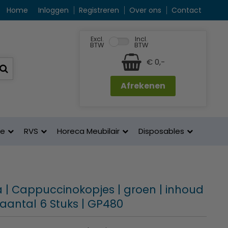
Home
Inloggen
Registreren
Over ons
Contact
Excl.
Incl.
BTW
BTW
€ 0,-
Afrekenen
ne
RVS
Horeca Meubilair
Disposables
 | Cappuccinokopjes | groen | inhoud
|aantal 6 Stuks | GP480