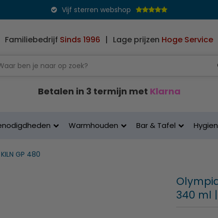
Vijf sterren webshop
Familiebedrijf
Sinds 1996
|
Lage prijzen
Hoge Service
Betalen in 3 termijn met
Klarna
enodigdheden
Warmhouden
Bar & Tafel
Hygie
KILN GP 480
Olympia
340 ml 