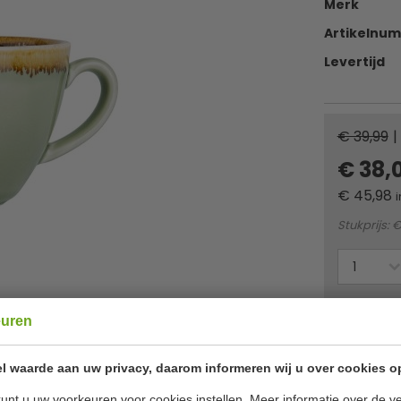
Merk
Artikelnu
Levertijd
€ 39,99
|
€ 38,
€
45,98
i
Stukprijs: €
Of
betaa
euren
✔ Gratis ver
l waarde aan uw privacy, daarom informeren wij u over cookies o
unt u uw voorkeuren voor cookies instellen. Meer informatie over de ve