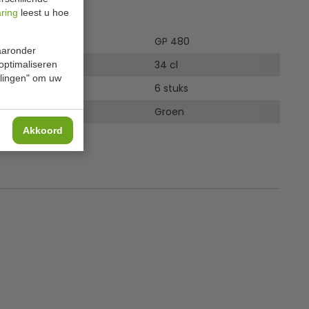
ies
aring
leest u hoe
GP 480
waaronder
34 cl
 optimaliseren
ellingen" om uw
6 stuks
Groen
Akkoord