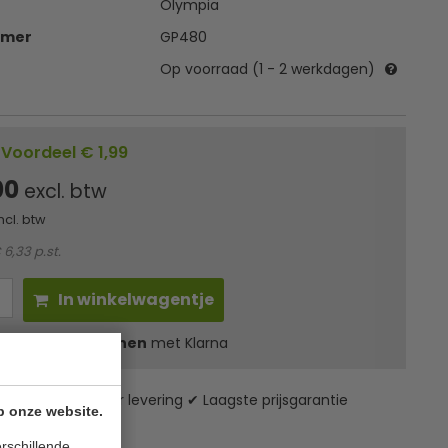
Olympia
mmer
GP480
Op voorraad (1 - 2 werkdagen)
Voordeel € 1,99
00
excl. btw
ncl. btw
 6,33 p.st.
In winkelwagentje
l
15,33
in 3 termijnen
met Klarna
zending* ✔ 24 uur levering ✔ Laagste prijsgarantie
p onze website.
rschillende