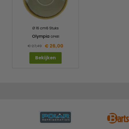
Ø 16 cm6 Stuks
Olympia
GP481
€ 26,00
€ 27,49
Bekijken