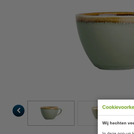
Cookievoork
Wij hechten vee
In deze pop-up k