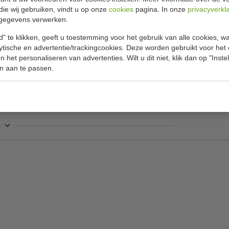
Specificat
es groen 340 ml
die wij gebruiken, vindt u op onze
cookies
pagina. In onze
privacyverkl
gegevens verwerken.
, maken ze perfect voor het serveren van hete
Model
" te klikken, geeft u toestemming voor het gebruik van alle cookies, 
Inhoud
lytische en advertentie/trackingcookies. Deze worden gebruikt voor het
r uw restaurant, dan is Kiln perfect voor u.
 het personaliseren van advertenties. Wilt u dit niet, klik dan op "Inst
Aantal
n aan te passen.
zuur dat licht uitloopt, voor een rustieke
Kleur