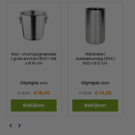
Wijn- champagnekoeler
Wijnkoeler |
| grote emmer | RVS | H19
dubbelwandig | RVS |
x Ø 19 cm
H20 x Ø 12 cm
Olympia
Olympia
K406
DM118
€ 16,00
€ 14,00
€ 16,69
€ 15,29
Bekijken
Bekijken