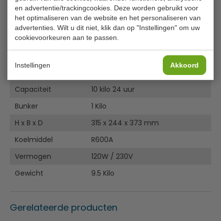
Hygiënisch, antibacterieel kunststof
Handleiding
en advertentie/trackingcookies. Deze worden gebruikt voor
Transparant venster
Diagram
het optimaliseren van de website en het personaliseren van
Compact design
advertenties. Wilt u dit niet, klik dan op "Instellingen" om uw
Gebruiksaanwijzing
cookievoorkeuren aan te passen.
Kogelvormige ijsklontjes
Specificaties
Het apparaat is niet geschikt voor continu professioneel
Instellingen
Akkoord
gebruik.
Model
CN 861
Capaciteit
10 kilo 24 uur
Bunker
1 Kilo
H x B x D
315 x 244 x 373 mm
Koelmiddel
R600A
Vermogen
120W / 230V
Gewicht
9.5 Kilo
Gerelateerde producten