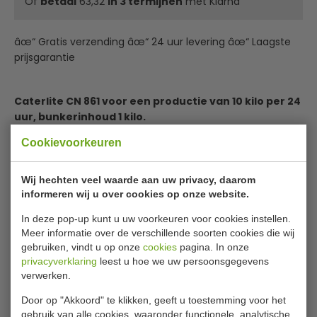
Of
betaal
63,32
in 3 termijnen
met Klarna
âœ“ Gratis verzending âœ“ 24 uur levering âœ“ Laagste
prijsgarantie
Caterlite CN 861 voor een productie van 10 kilo per 24
uur, bunkerinhoud 1 kilo.
Compacte en handige ijsblokjesmachine van Caterlite.
Cookievoorkeuren
Deze ijsblokjesmachine dient handmatig gevuld te
worden en is ideaal voor personeelsruimtes,
wachtruimtes, kleine restaurants en zelfs in huis. Hij is zeer
Wij hechten veel waarde aan uw privacy, daarom
eenvoudig in gebruik; vul eenvoudigweg het reservoir met
informeren wij u over cookies op onze website.
water en het apparaat produceert kleine of grote
In deze pop-up kunt u uw voorkeuren voor cookies instellen.
kogelvormige ijsklontjes.
Meer informatie over de verschillende soorten cookies die wij
Komt met handige schep om het ijs uit te kunnen
gebruiken, vindt u op onze
cookies
pagina. In onze
scheppen of u leegt de mand in één keer.
privacyverklaring
leest u hoe we uw persoonsgegevens
Lees meer
verwerken.
Ideaal voor thuis
Bijlages
Door op "Akkoord" te klikken, geeft u toestemming voor het
Uitneembare, afwasbare ijsmand
gebruik van alle cookies, waaronder functionele, analytische