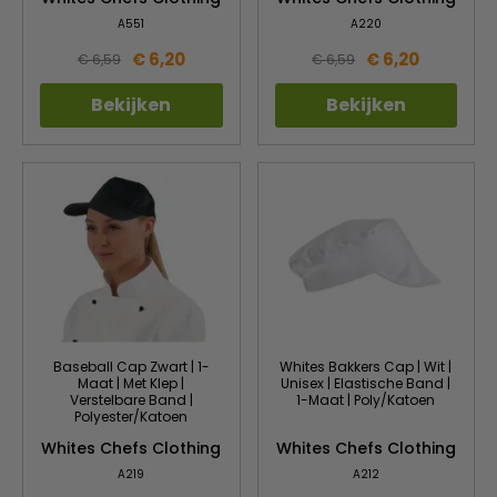
A551
A220
€ 6,20
€ 6,20
€ 6,59
€ 6,59
Bekijken
Bekijken
Baseball Cap Zwart | 1-
Whites Bakkers Cap | Wit |
Maat | Met Klep |
Unisex | Elastische Band |
Verstelbare Band |
1-Maat | Poly/Katoen
Polyester/Katoen
Whites Chefs Clothing
Whites Chefs Clothing
A219
A212