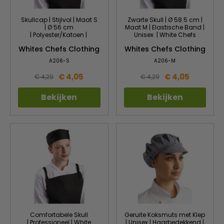
Skullcap | Stijlvol | Maat S
Zwarte Skull | Ø 58.5 cm |
| Ø 56 cm
Maat M | Elastische Band |
| Polyester/Katoen |
Unisex | White Chefs
Whites Chefs Clothing
Whites Chefs Clothing
A206-S
A206-M
€ 4,05
€ 4,05
€ 4,29
€ 4,29
Bekijken
Bekijken
Comfortabele Skull
Geruite Koksmuts met Klep
| Professioneel | White
| Unisex | Haarbedekkend |