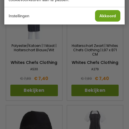
Instellingen
Akkoord
Polyester/Katoen | 1 Maat |
Halterschort Zwart | Whites
Halterschort Blauw/Wit
Chefs Clothing | L97 x B71
CM
Whites Chefs Clothing
Whites Chefs Clothing
A530
A279
€ 7,40
€ 7,40
€ 7,89
€ 7,89
Bekijken
Bekijken