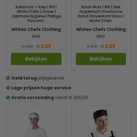
Koksmuts + Klep | Wit |
Nylon Muts | Wit | Zeer
White Chefs | Unisex |
Hygiënisch | Elastische
Optimale Hygiëne | Prettige
Band | Bovenkant Gaas |
Pasvorm
White Chefs
Whites Chefs Clothing
Whites Chefs Clothing
B255
B252
€ 3,85
€ 3,95
€ 4,09
€ 4,19
Bekijken
Bekijken
Geld terug
prijsgarantie
Lage prijzen hoge service
Gratis verzending
vanaf € 200,00