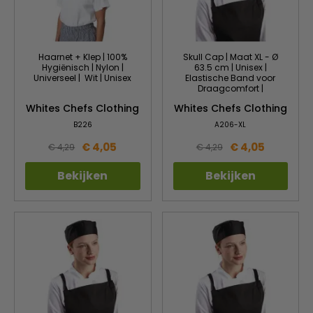
Haarnet + Klep | 100%
Skull Cap | Maat XL - Ø
Hygiënisch | Nylon |
63.5 cm | Unisex |
Universeel | Wit | Unisex
Elastische Band voor
Draagcomfort |
Whites Chefs Clothing
Whites Chefs Clothing
B226
A206-XL
€ 4,05
€ 4,05
€ 4,29
€ 4,29
Bekijken
Bekijken