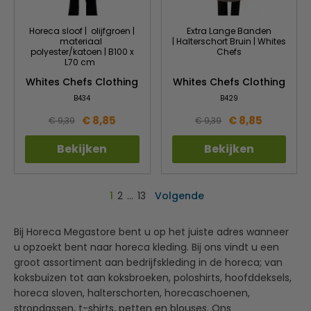
Horeca sloof | olijfgroen |
Extra Lange Banden
materiaal
| Halterschort Bruin | Whites
polyester/katoen | B100 x
Chefs
L70 cm
Whites Chefs Clothing
Whites Chefs Clothing
B434
B429
€ 8,85
€ 8,85
€ 9,39
€ 9,39
Bekijken
Bekijken
1
2
…
13
Volgende
Bij Horeca Megastore bent u op het juiste adres wanneer
u opzoekt bent naar horeca kleding. Bij ons vindt u een
groot assortiment aan bedrijfskleding in de horeca; van
koksbuizen tot aan koksbroeken, poloshirts, hoofddeksels,
horeca sloven, halterschorten, horecaschoenen,
stropdassen, t-shirts, petten en blouses. Ons