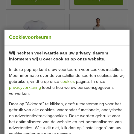
Cookievoorkeuren
Wij hechten veel waarde aan uw privacy, daarom
informeren wij u over cookies op onze website.
Sloof | horeca | kort model |
Zwarte Geldschort | Met
In deze pop-up kunt u uw voorkeuren voor cookies instellen.
lichtbruin | L37 x B75 cm
Zak | Ritssluiting | 1 Maat
Meer informatie over de verschillende soorten cookies die wij
gebruiken, vindt u op onze
cookies
pagina. In onze
Whites Chefs Clothing
Whites Chefs Clothing
privacyverklaring
leest u hoe we uw persoonsgegevens
B432
A587
verwerken.
€ 6,95
€ 7,15
€ 7,39
€ 7,59
Door op "Akkoord" te klikken, geeft u toestemming voor het
gebruik van alle cookies, waaronder functionele, analytische
Bekijken
Bekijken
en advertentie/trackingcookies. Deze worden gebruikt voor
het optimaliseren van de website en het personaliseren van
advertenties. Wilt u dit niet, klik dan op "Instellingen" om uw
cookievoorkeuren aan te passen.