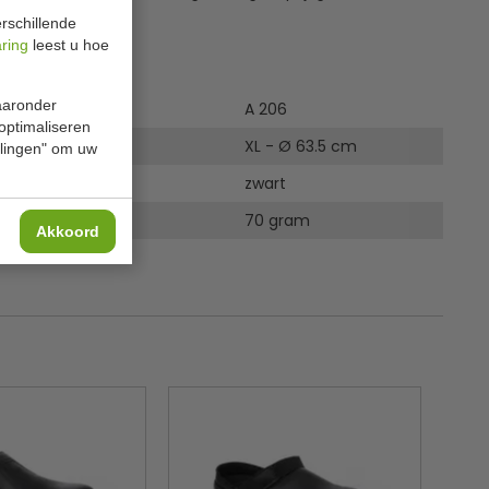
rschillende
aring
leest u hoe
ies
waaronder
A 206
 optimaliseren
XL - Ø 63.5 cm
ellingen" om uw
zwart
70 gram
Akkoord