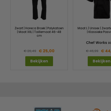
Zwart | Horeca Broek | Polykatoen
Maat L | Unisex | Zwar
| Maat XXL | Taillemaat 46-48
| Klassieke Pas
cm
Chef Works
B
€ 25,00
€ 44
€ 26,49
€ 46,99
Bekijken
Bekijken