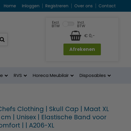
Home
Inloggen
Registreren
Over ons
Contact
Excl.
Incl.
BTW
BTW
€ 0,-
Afrekenen
ne
RVS
Horeca Meubilair
Disposables
hefs Clothing | Skull Cap | Maat XL
 cm | Unisex | Elastische Band voor
mfort | | A206-XL