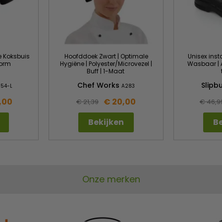
te Koksbuis
Hoofddoek Zwart | Optimale
Unisex inst
vorm
Hygiëne | Polyester/Microvezel |
Wasbaar | A
Buff | 1-Maat
Chef Works
Slipb
054-L
A283
,00
€ 20,00
€ 21,39
€ 46,9
Bekijken
Be
Onze merken