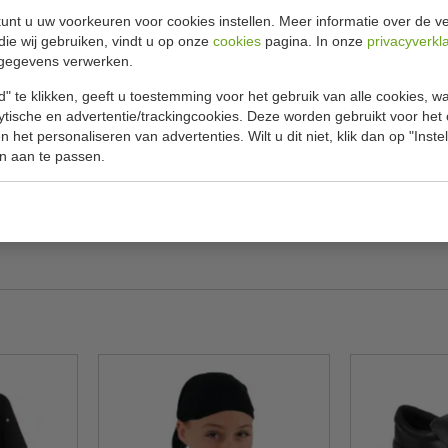
unt u uw voorkeuren voor cookies instellen. Meer informatie over de ve
die wij gebruiken, vindt u op onze
cookies
pagina. In onze
privacyverkl
Specificat
gegevens verwerken.
 voorzien van een elastische band.
" te klikken, geeft u toestemming voor het gebruik van alle cookies, 
Model
ing. Verkrijgbaar in de maten S t/m XL.
lytische en advertentie/trackingcookies. Deze worden gebruikt voor het
Maten
 het personaliseren van advertenties. Wilt u dit niet, klik dan op "Inst
n aan te passen.
Kleur
Gewicht