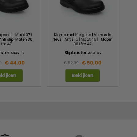
appers | Maat 37 |
Klomp met Hielgesp | Verharde
nti slip |Maten 36
Neus | Antislip | Maat 45 | Maten
t/m 47
36 t/m 47
uster
Slipbuster
A845-37
A813-45
€ 44,00
€ 50,00
9
€ 52,99
kijken
Bekijken