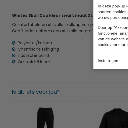
In deze pop-up k
soorten cookies 
Whites Skull Cap kleur zwart maat XL
we uw persoons
Comfortabele en stijlvolle skullcap van polyester/katoen,
Door op "Akkoord
Geeft ieder uniform een stijlvolle en professionele uitstral
functionele, ana
van de website en
Polyester/katoen
cookievoorkeure
Chemische reiniging
Elastische band
Instellingen
Omtrek 58.5 cm
Is dit iets voor jou?