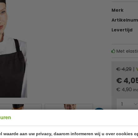
Merk
Artikelnu
Levertijd
Met elast
€ 4,29
|
€ 4,0
€
4,90
in
euren
Of
betaa
l waarde aan uw privacy, daarom informeren wij u over cookies o
✔ Gratis ver