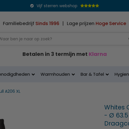
Vijf sterren webshop
Familiebedrijf
Sinds 1996
|
Lage prijzen
Hoge Service
Betalen in 3 termijn met
Klarna
enodigdheden
Warmhouden
Bar & Tafel
Hygie
ull A206 XL
Whites C
- Ø 63.5
Draagco