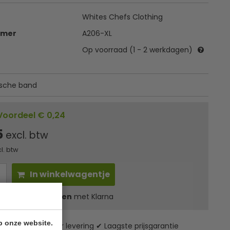
Whites Chefs Clothing
mmer
A206-XL
Op voorraad (1 - 2 werkdagen)
ische band
Voordeel € 0,24
5
excl. btw
cl. btw
In winkelwagentje
l
1,63
in 3 termijnen
met Klarna
p onze website.
zending* ✔ 24 uur levering ✔ Laagste prijsgarantie