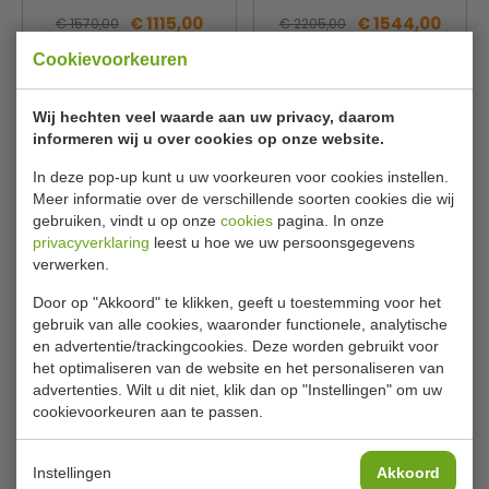
€ 1115,00
€ 1544,00
€ 1570,00
€ 2205,00
Cookievoorkeuren
Bekijken
Bekijken
Wij hechten veel waarde aan uw privacy, daarom
informeren wij u over cookies op onze website.
In deze pop-up kunt u uw voorkeuren voor cookies instellen.
Meer informatie over de verschillende soorten cookies die wij
gebruiken, vindt u op onze
cookies
pagina. In onze
privacyverklaring
leest u hoe we uw persoonsgegevens
verwerken.
Door op "Akkoord" te klikken, geeft u toestemming voor het
gebruik van alle cookies, waaronder functionele, analytische
Display Horeca
Zwarte Display Koelkast |
diepvrieskast | Zwart |
Geforceerd | Inhoud 1530
en advertentie/trackingcookies. Deze worden gebruikt voor
Inhoud 600 Liter |
Liter | B188 x D71 x H200 cm
het optimaliseren van de website en het personaliseren van
Geforceerd | H200 x B75 x
advertenties. Wilt u dit niet, klik dan op "Instellingen" om uw
D71 cm
cookievoorkeuren aan te passen.
CombiSteel
CombiSteel
7455.2244
7455.2235
€ 1622,00
€ 2163,00
€ 2285,00
€ 3090,00
Instellingen
Akkoord