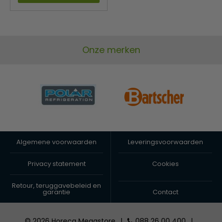
Onze merken
Algemene voorwaarden
Leveringsvoorwaarden
Privacy statement
Cookies
Retour, teruggavebeleid en
garantie
Contact
© 2026 Horeca Megastore
|
088 26 00 400
|