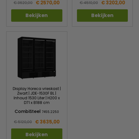
€ 2570,00
€ 3202,00
€ 3620,00
€ 4510,00
Bekijken
Bekijken
Display Horeca vrieskast |
Zwart | JDE-1530F BL |
Inhoud 1530 Liter | H200 x
D71 x B188 cm
CombiSteel
7455.2250
€ 3635,00
€ 5120,00
Bekijken