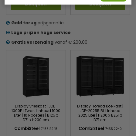
Bekijken
Bekijken
Geld terug
prijsgarantie
Lage prijzen hoge service
Gratis verzending
vanaf € 200,00
Display vrieskast | JDE-
Display Horeca Koelkast |
1000F | Zwart | Inhoud 1000
JDE-2025R BL | Inhoud
Liter | 10 Roosters | B125 x
2025 Liter | H200 x B251 x
D71 x H200 cm
D71 cm
CombiSteel
CombiSteel
7455.2245
7455.2240