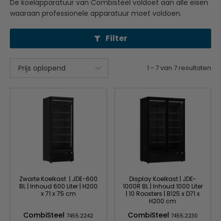
De koelapparatuur van Combisteel voldoet aan alle eisen
waaraan professionele apparatuur moet voldoen.
Filter
1
-
7
van
7
resultaten
Zwarte Koelkast | JDE-600
Display Koelkast | JDE-
BL | Inhoud 600 Liter | H200
1000R BL | Inhoud 1000 Liter
x 71 x 75 cm
| 10 Roosters | B125 x D71 x
H200 cm
CombiSteel
CombiSteel
7455.2242
7455.2230