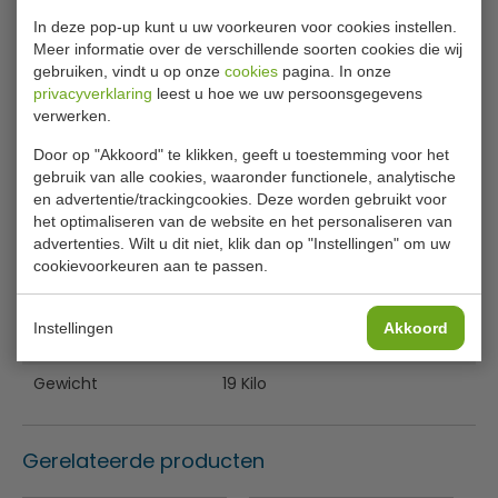
Exploded view 7455.0455 (2024)
In deze pop-up kunt u uw voorkeuren voor cookies instellen.
EU DECLARATION OF CONFORMITY 7455.0450-0455-
Meer informatie over de verschillende soorten cookies die wij
0460
gebruiken, vindt u op onze
cookies
pagina. In onze
privacyverklaring
leest u hoe we uw persoonsgegevens
Specificaties
verwerken.
Door op "Akkoord" te klikken, geeft u toestemming voor het
Model
7455.0455
gebruik van alle cookies, waaronder functionele, analytische
Materiaal
Gietijzer geëmailleerd
en advertentie/trackingcookies. Deze worden gebruikt voor
het optimaliseren van de website en het personaliseren van
H x B x D
44 x 41 x 19 cm
advertenties. Wilt u dit niet, klik dan op "Instellingen" om uw
cookievoorkeuren aan te passen.
Grillplaat boven
34 x 22 cm
Grillplaat onder
34 x 23 cm
Instellingen
Akkoord
Vermogen
2,2Kw / 50/60Hz / 230V
Gewicht
19 Kilo
Gerelateerde producten