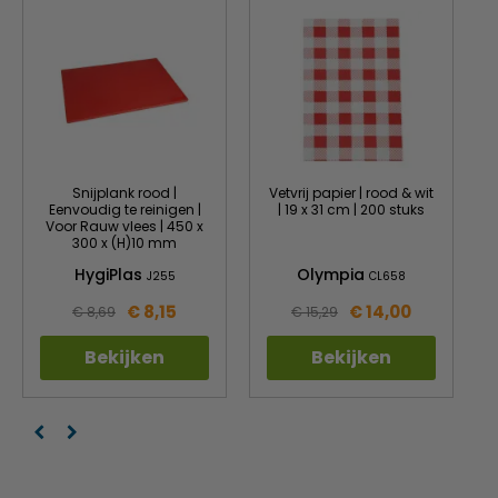
Snijplank rood |
Vetvrij papier | rood & wit
Eenvoudig te reinigen |
| 19 x 31 cm | 200 stuks
Voor Rauw vlees | 450 x
300 x (H)10 mm
HygiPlas
Olympia
J255
CL658
€ 8,15
€ 14,00
€ 8,69
€ 15,29
Bekijken
Bekijken