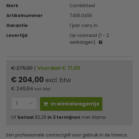
Merk
CombiSteel
Artikelnummer
7455.0455
Garantie
1 jaar carry in
Levertijd
Op voorraad (1 - 2
werkdagen)
€ 275,00
|
Voordeel € 71,00
€ 204,00
excl. btw
€
246,84
incl. btw
In winkelwagentje
Of
betaal
82,28
in 3 termijnen
met Klarna
Een professionele contactgrill voor gebruik in de horeca