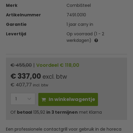
Merk
CombiSteel
Artikelnummer
7491.0010
Garantie
1 jaar carry in
Levertijd
Op voorraad (1 - 2
werkdagen)
€ 455,00
|
Voordeel € 118,00
€ 337,00
excl. btw
€
407,77
incl. btw
In winkelwagentje
Of
betaal
135,92
in 3 termijnen
met Klarna
Een professionele contactgrill voor gebruik in de horeca