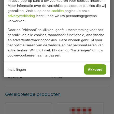
In deze pop-up kunt u uw voorkeuren voor cookies instellen.
0015-0020-0025-0030
Meer informatie over de verschillende soorten cookies die wij
gebruiken, vindt u op onze
cookies
pagina. In onze
Specificaties
privacyverklaring
leest u hoe we uw persoonsgegevens
verwerken.
Model
7491.0010
Door op "Akkoord" te klikken, geeft u toestemming voor het
Materiaal
Gietijzer geëmailleerd
gebruik van alle cookies, waaronder functionele, analytische
en advertentie/trackingcookies. Deze worden gebruikt voor
B x D x H
41 x 50 x 40 cm
het optimaliseren van de website en het personaliseren van
advertenties. Wilt u dit niet, klik dan op "Instellingen" om uw
Grillplaat boven
36 x 27 cm
cookievoorkeuren aan te passen.
Grillplaat onder
36 x 27 cm
Vermogen
2,5 kW / 230V
Instellingen
Akkoord
Gewicht
29 kilo
Gerelateerde producten