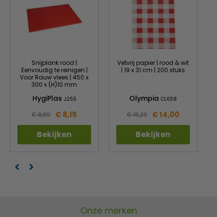
Snijplank rood |
Vetvrij papier | rood & wit
Eenvoudig te reinigen |
| 19 x 31 cm | 200 stuks
Voor Rauw vlees | 450 x
300 x (H)10 mm
HygiPlas
Olympia
J255
CL658
€ 8,15
€ 14,00
€ 8,69
€ 15,29
Bekijken
Bekijken
Onze merken