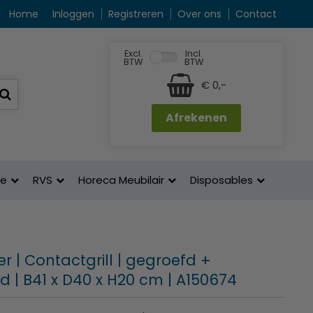
Home
Inloggen
Registreren
Over ons
Contact
Excl.
Incl.
BTW
BTW
€ 0,-
Afrekenen
ne
RVS
Horeca Meubilair
Disposables
r | Contactgrill | gegroefd +
d | B41 x D40 x H20 cm | A150674