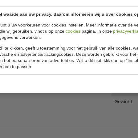
l waarde aan uw privacy, daarom informeren wij u over cookies o
Specificat
ld
unt u uw voorkeuren voor cookies instellen. Meer informatie over de ve
 en geribbelde gietijzeren platen waardoor de
die wij gebruiken, vindt u op onze
cookies
pagina. In onze
privacyverkl
Model
 steaks, panini en tosti's in drukke gelegenheden.
gegevens verwerken.
Materiaal
grill is voorzien van een instelbare
" te klikken, geeft u toestemming voor het gebruik van alle cookies, 
rillproces. Inclusief lekbak en een borstel voor
B x D X H
lytische en advertentie/trackingcookies. Deze worden gebruikt voor het
 het personaliseren van advertenties. Wilt u dit niet, klik dan op "Inst
Grillplaat 
n aan te passen.
Grillplaat 
Vermogen
Gewicht