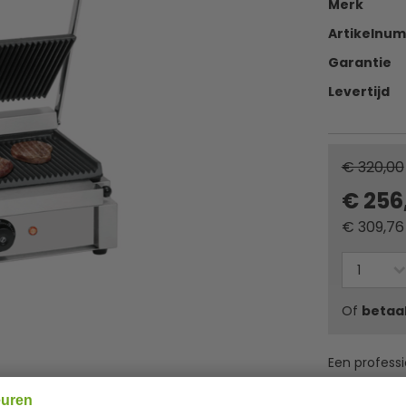
Merk
Artikelnu
Garantie
Levertijd
€ 320,00
€ 256
€
309,76
Of
betaa
Een professi
onze websho
euren
wensen en b