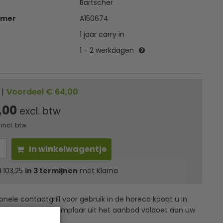
Bartscher
mmer
A150674
1 jaar carry in
1 - 2 werkdagen
|
Voordeel € 64,00
,00
excl. btw
incl. btw
In winkelwagentje
l
103,25
in 3 termijnen
met Klarna
onele contactgrill voor gebruik in de horeca koopt u in
p. Bekijk welk exemplaar uit het aanbod voldoet aan uw
estel.