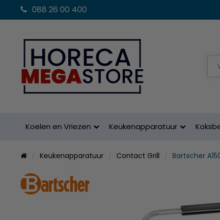
088 26 00 400
Koelen en Vriezen
Keukenapparatuur
Koksb
Keukenapparatuur
Contact Grill
Bartscher A1