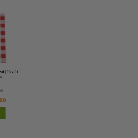
it | 19 x 31
s
58
,00