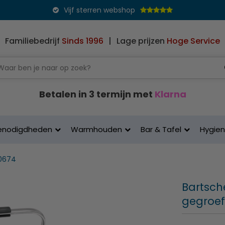
Vijf sterren webshop
Familiebedrijf
Sinds 1996
|
Lage prijzen
Hoge Service
Betalen in 3 termijn met
Klarna
enodigdheden
Warmhouden
Bar & Tafel
Hygie
50674
Bartsche
gegroef