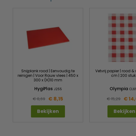
Snijplank rood | Eenvoudig te
Vetvrij papier | rood & w
reinigen | Voor Rauw vlees | 450 x
cm | 200 stuk
300 x (H)10 mm
HygiPlas
Olympia
J255
CL6
€ 8,15
€ 14
€ 8,69
€ 15,29
Bekijken
Bekijken