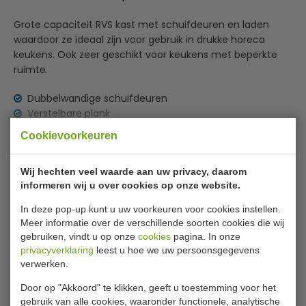
Grote capaciteit RVS kast met schuifdeuren en laden
waardoor ze ideaal zijn voor gebruik in drukke horeca
keukens. Ook zeer geschikt voor keukens met beperkte
ruimte.
Dubbelwandige schuifdeuren
Verstelbare plank
In hoogte verstelbaar
Lees meer
Cookievoorkeuren
RVS
Bijlages
Wij hechten veel waarde aan uw privacy, daarom
informeren wij u over cookies op onze website.
Dimensions_7452.0908
In deze pop-up kunt u uw voorkeuren voor cookies instellen.
Specificaties
Meer informatie over de verschillende soorten cookies die wij
gebruiken, vindt u op onze
cookies
pagina. In onze
privacyverklaring
leest u hoe we uw persoonsgegevens
Model
7452.0908
verwerken.
B x D x H
180 x 70 x 85/90 cm
Door op "Akkoord" te klikken, geeft u toestemming voor het
GN maat
1/1 GN
gebruik van alle cookies, waaronder functionele, analytische