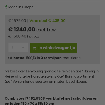
Made in Europe
€ 1675,00
|
Voordeel € 435,00
€ 1240,00
excl. btw
€
1500,40
incl. btw
In winkelwagentje
Of
betaal
500,13
in 3 termijnen
met Klarna
rvs kast âœ“ Eenvoudig grondig te reinigen âœ“ Handig in
kleine of drukke horecakeukens âœ“ Ruim assortiment
âœ“ Verschillende soorten en maten beschikbaar.
Combisteel 7452.0908 werktafel met schuifdeuren
en laden 180 x 70 x 88/90 cm