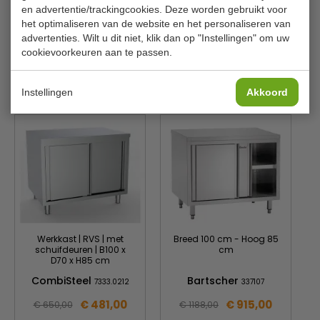
en advertentie/trackingcookies. Deze worden gebruikt voor
Materiaal
RVS
het optimaliseren van de website en het personaliseren van
advertenties. Wilt u dit niet, klik dan op "Instellingen" om uw
Gewicht
102 kilo
cookievoorkeuren aan te passen.
Is dit iets voor jou?
Instellingen
Akkoord
Werkkast | RVS | met
Breed 100 cm - Hoog 85
schuifdeuren | B100 x
cm
D70 x H85 cm
CombiSteel
Bartscher
7333.0212
337107
€ 481,00
€ 915,00
€ 650,00
€ 1188,00