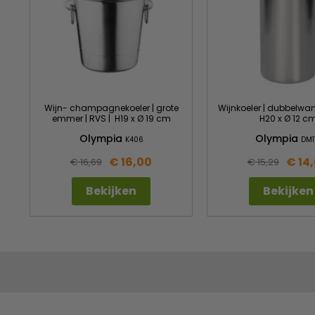
Wijn- champagnekoeler | grote
Wijnkoeler | dubbelwan
emmer | RVS | H19 x Ø 19 cm
H20 x Ø 12 c
Olympia
Olympia
K406
DM1
€ 16,00
€ 14
€ 16,69
€ 15,29
Bekijken
Bekijken