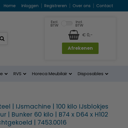
Home
Inloggen
Registreren
Over ons
Contact
Excl.
Incl.
BTW
BTW
€ 0,-
Afrekenen
ne
RVS
Horeca Meubilair
Disposables
el | IJsmachine | 100 kilo IJsblokjes
ur | Bunker 60 kilo | B74 x D64 x H102
chtgekoeld | 7453.0016