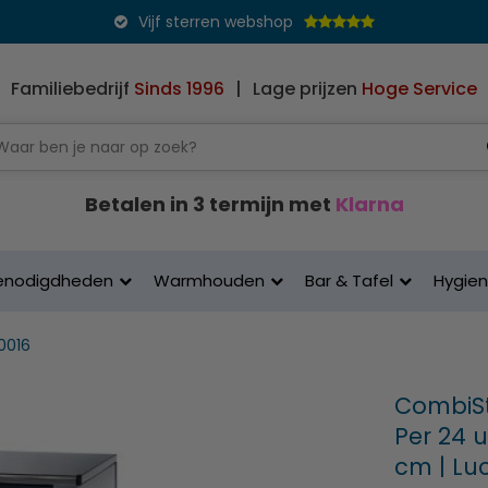
Vijf sterren webshop
Familiebedrijf
Sinds 1996
|
Lage prijzen
Hoge Service
Betalen in 3 termijn met
Klarna
enodigdheden
Warmhouden
Bar & Tafel
Hygie
0016
CombiSte
Per 24 u
cm | Lu