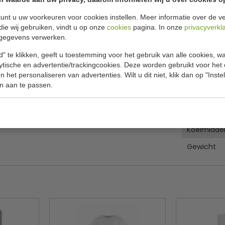
unt u uw voorkeuren voor cookies instellen. Meer informatie over de ve
Specificat
die wij gebruiken, vindt u op onze
cookies
pagina. In onze
privacyverkl
 perfecte ijsblokjesmachine voor bars, pubs en
gegevens verwerken.
Artikel
ebruik in een professionele omgeving.
" te klikken, geeft u toestemming voor het gebruik van alle cookies, 
Productie
lytische en advertentie/trackingcookies. Deze worden gebruikt voor het
 het personaliseren van advertenties. Wilt u dit niet, klik dan op "Inst
Bunker
n aan te passen.
B x D x H
Spanning
Koelmidde
Gewicht