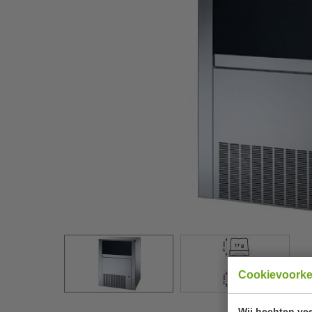
Cookievoork
Wij hechten vee