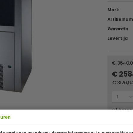
Merk
Artikelnu
Garantie
Levertijd
€ 3640,
€ 258
€
3126,6
Of
betaa
euren
âœ“ Gratis v
l waarde aan uw privacy, daarom informeren wij u over cookies o