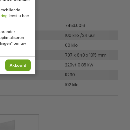
rschillende
ies
aring
leest u hoe
7453.0016
waaronder
100 kilo /24 uur
 optimaliseren
ellingen" om uw
60 kilo
737 x 640 x 1015 mm
220v/ 0.85 kW
Akkoord
l
R290
102 kilo