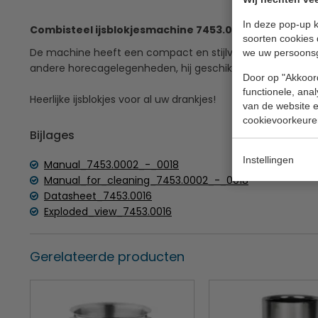
In deze pop-up k
Combisteel ijsblokjesmachine 7453.0016
soorten cookies 
De machine heeft een compact en stijlvol design en is de
we uw persoons
andere horecagelegenheden, hij geschikt voor intensief g
Door op "Akkoord
functionele, ana
Heerlijke ijsblokjes voor al uw drankjes!
van de website en
cookievoorkeure
Bijlages
Instellingen
Manual_7453.0002_-_0018
Manual_for_cleaning_7453.0002_-_0018
Datasheet_7453.0016
Exploded_view_7453.0016
Gerelateerde producten