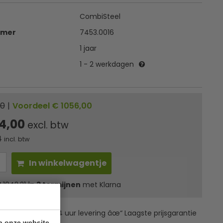
CombiSteel
mmer
7453.0016
1 jaar
1 - 2 werkdagen
00
|
Voordeel € 1056,00
4,00
excl. btw
4
incl. btw
In winkelwagentje
l
1042,21
in 3 termijnen
met Klarna
erzending âœ“ 24 uur levering âœ“ Laagste prijsgarantie
p onze website.