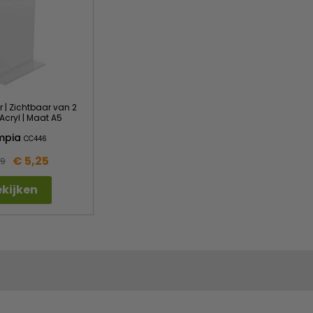
| Zichtbaar van 2
 Acryl | Maat A5
mpia
CC446
€ 5,25
59
kijken