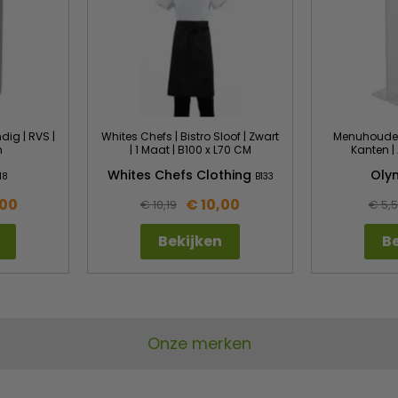
dig | RVS |
Whites Chefs | Bistro Sloof | Zwart
Menuhouder 
m
| 1 Maat | B100 x L70 CM
Kanten |
Whites Chefs Clothing
Oly
18
B133
,00
€ 10,00
€ 10,19
€ 5,
Bekijken
Be
Onze merken