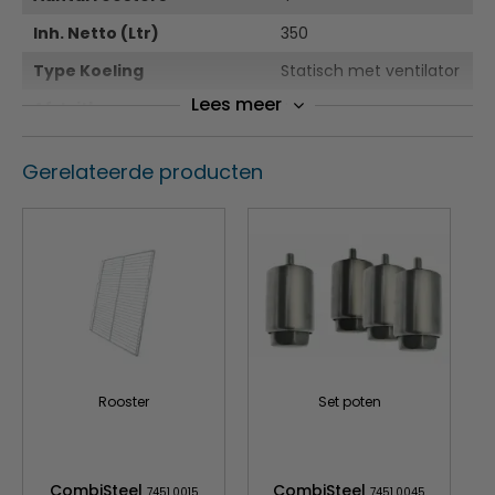
Inh. Netto (Ltr)
350
Type Koeling
Statisch met ventilator
Lees meer
Afsluitbaar
Ja
Ontdooisysteem
Automatisch
Gerelateerde producten
Gewicht
74
Rooster
Set poten
CombiSteel
CombiSteel
7451.0015
7451.0045