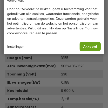
verwerken.
EU DECLARATION OF CONFORMITY 7450.0550-0551-
0552-0555-0556-0557-0560-0561-0562
Door op "Akkoord" te klikken, geeft u toestemming voor het
7450.0557 dimensions
gebruik van alle cookies, waaronder functionele, analytische
en advertentie/trackingcookies. Deze worden gebruikt voor
Specificaties
het optimaliseren van de website en het personaliseren van
advertenties. Wilt u dit niet, klik dan op "Instellingen" om uw
Artikelnummer
7450.0557
cookievoorkeuren aan te passen.
Breedte (mm)
600
Instellingen
Akkoord
Diepte (mm)
585
Hoogte (mm)
1855
Afm. inwendig bxdxh(mm)
506x485x1620
Spanning (Volt)
230
El. vermogen(kW)
0,185
Koelmiddel
R 600 A
Temp.bereik(°C)
2/+8
Aantal roosters
4