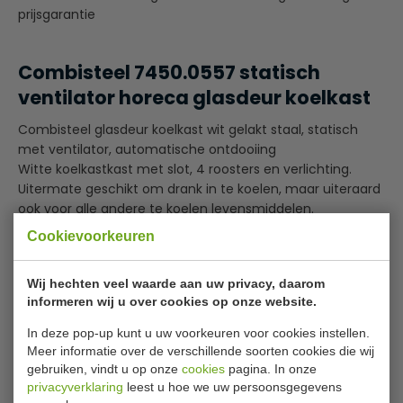
prijsgarantie
Combisteel 7450.0557 statisch
ventilator horeca glasdeur koelkast
Combisteel glasdeur koelkast wit gelakt staal, statisch
met ventilator, automatische ontdooiing
Witte koelkastkast met slot, 4 roosters en verlichting.
Uitermate geschikt om drank in te koelen, maar uiteraard
ook voor alle andere te koelen levensmiddelen.
Cookievoorkeuren
Optie: extra rooster, wielen, stelpoten
Wij hechten veel waarde aan uw privacy, daarom
Bijlages
informeren wij u over cookies op onze website.
Energielabel_7450.0557_updated
In deze pop-up kunt u uw voorkeuren voor cookies instellen.
Manual_7450.0550_-_0576
Meer informatie over de verschillende soorten cookies die wij
Exploded view 7450.0557 (2017)
gebruiken, vindt u op onze
cookies
pagina. In onze
privacyverklaring
leest u hoe we uw persoonsgegevens
Exploded view 7450.0557 (2018)