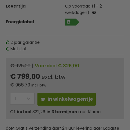
Levertijd
Op voorraad (1 - 2
werkdagen)
Energielabel
2 jaar garantie
Met slot
€ 1125,00
|
Voordeel € 326,00
€ 799,00
excl. btw
€
966,79
incl. btw
In winkelwagentje
Of
betaal
322,26
in 3 termijnen
met Klarna
âœ“ Gratis verzending âœ“ 24 uur levering âœ“ Laagste