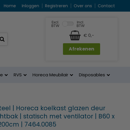
Home
Inloggen
Registreren
Over ons
Contact
Excl.
Incl.
BTW
BTW
€ 0,-
Afrekenen
ne
RVS
Horeca Meubilair
Disposables
eel | Horeca koelkast glazen deur
chtbak | statisch met ventilator | B60 x
200cm | 7464.0085