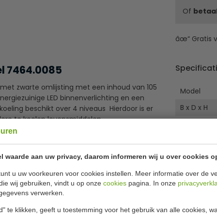
Of
betaa
âœ“ Gratis v
Specificat
el 7464.0085
t met zwarte omlijsting met een inhoud van 105
Model
energiezuinige LED binnenverlichting en een
B x D x H
ling beschikt over 4 niveaus Hierdoor is er
ndere te koelen levensmiddelen.
B x D x H i
euren
supermarkt, tankstation of cafetaria om drank in
Temperat
 levensmiddelen.
Type koeli
l waarde aan uw privacy, daarom informeren wij u over cookies o
Inhoud
unt u uw voorkeuren voor cookies instellen. Meer informatie over de ve
die wij gebruiken, vindt u op onze
cookies
pagina. In onze
privacyverkl
Roosters
gegevens verwerken.
Voltage
" te klikken, geeft u toestemming voor het gebruik van alle cookies, 