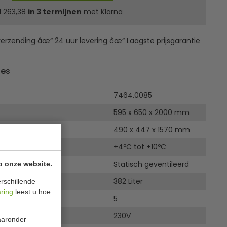
l
263,38
in 3 termijnen
met Klarna
erzending âœ“ 24 uur levering âœ“ Laagste prijsgarantie
ies
7464.0085
595 x 650 x 2000 mm
nwendig
490 x 447 x 1570 mm
uur
+4ºC tot +10ºC
ng
Statisch geventileerd
p onze website.
382 Liter
rschillende
aring
leest u hoe
5
230V
waaronder