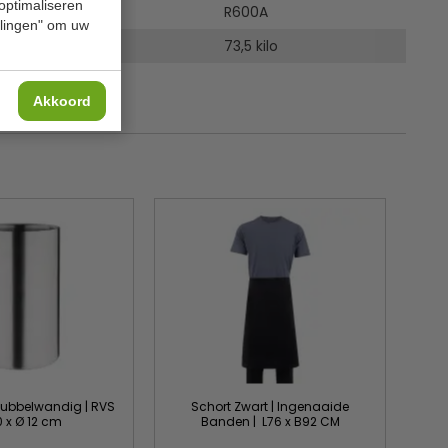
 optimaliseren
l
R600A
ellingen" om uw
73,5 kilo
Akkoord
 dubbelwandig | RVS
Schort Zwart | Ingenaaide
0 x Ø 12 cm
Banden | L76 x B92 CM