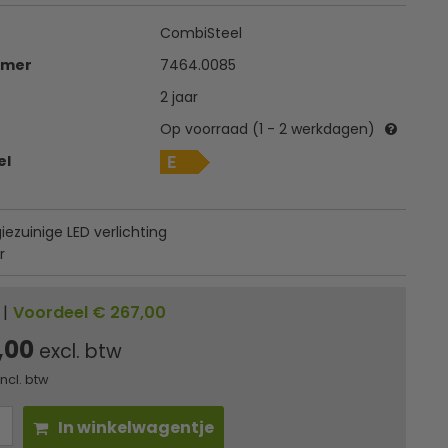
CombiSteel
mmer
7464.0085
2 jaar
Op voorraad (1 - 2 werkdagen)
el
ezuinige LED verlichting
r
|
Voordeel € 267,00
,00
excl. btw
incl. btw
In winkelwagentje