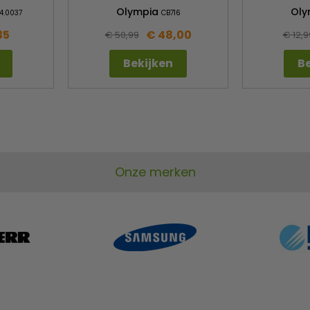
Olympia
Oly
4.0037
CB716
35
€ 48,00
€ 50,99
€ 12,9
Bekijken
Be
Onze merken