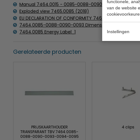
functionele, ana
Manual 7464.0015 - 0085-0088-0090-0093-0094-009
van de website en
Exploded view 7465.0085 (2018)
cookievoorkeure
EU DECLARATION OF CONFORMITY 7464.0085-0088-0
7464.0085-0088-0090-0093 Dimensions
7464.0085 Energy Label_1
Instellingen
Gerelateerde producten
PRIJSKAARTHOUDER
4 clips
TRANSPARANT TBV 7464.0085-
0088-0090-0093-0094-0095