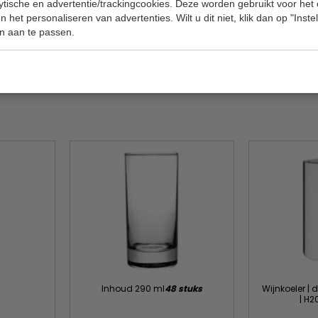
lytische en advertentie/trackingcookies. Deze worden gebruikt voor het
Koelmidde
5 - 0200-0205-0210
 het personaliseren van advertenties. Wilt u dit niet, klik dan op "Inst
Gewicht
n aan te passen.
090-0093-0094-0095
Inhoud 290 ml
48 stuks
Wijnkoeler |
| H2