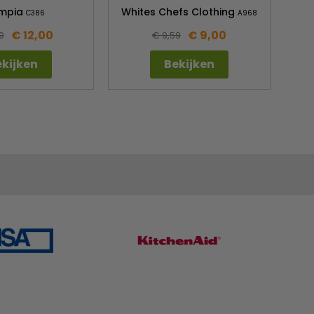
mpia
Whites Chefs Clothing
C386
A968
€ 12,00
€ 9,00
9
€ 9,59
kijken
Bekijken