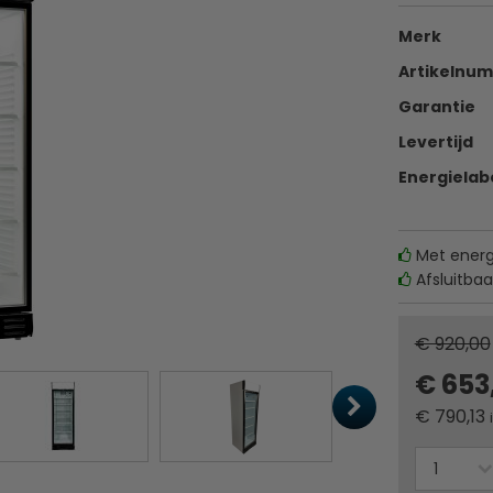
Merk
Artikelnu
Garantie
Levertijd
Energielab
Met energi
Afsluitbaa
€ 920,00
€ 653
€
790,13