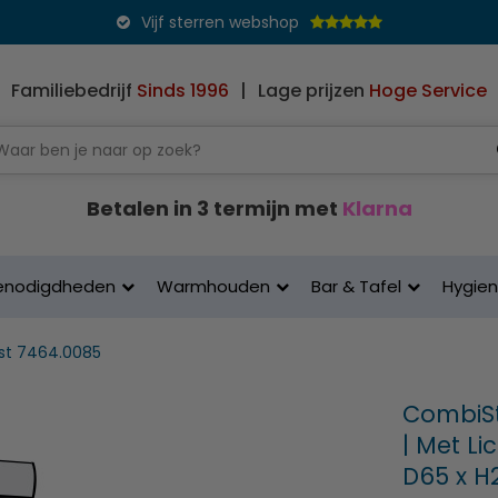
Vijf sterren webshop
Familiebedrijf
Sinds 1996
|
Lage prijzen
Hoge Service
Betalen in 3 termijn met
Klarna
enodigdheden
Warmhouden
Bar & Tafel
Hygie
st 7464.0085
CombiSt
| Met Li
D65 x H