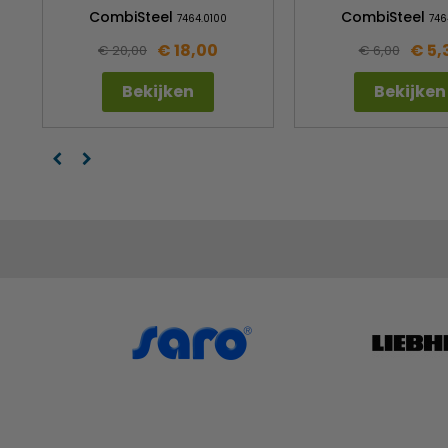
CombiSteel
CombiSteel
7464.0100
746
€ 18,00
€ 5,
€ 20,00
€ 6,00
Bekijken
Bekijken