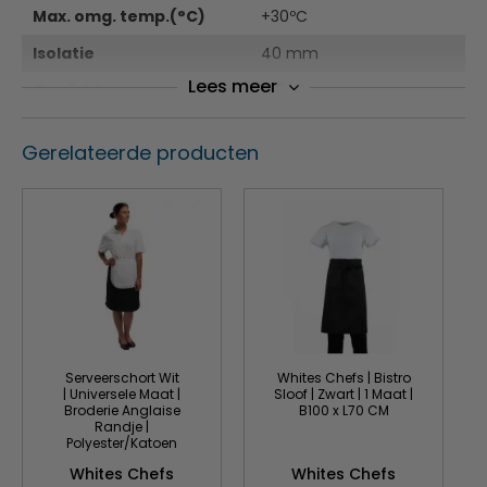
Max. omg. temp.(°C)
+30ºC
Isolatie
40 mm
Lees meer
Gewicht
100 kilo
Gerelateerde producten
Serveerschort Wit
Whites Chefs | Bistro
| Universele Maat |
Sloof | Zwart | 1 Maat |
Broderie Anglaise
B100 x L70 CM
Randje |
Polyester/Katoen
Whites Chefs
Whites Chefs