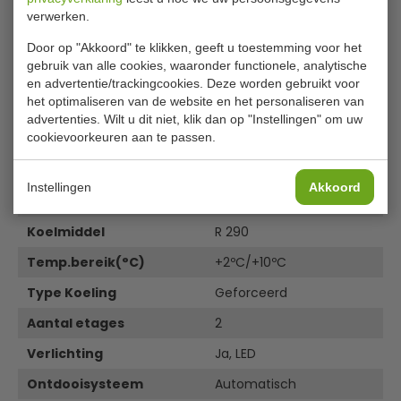
5450-5455-5460-5465-5470
verwerken.
Dimensions 7489.5450
Door op "Akkoord" te klikken, geeft u toestemming voor het
Specificaties
gebruik van alle cookies, waaronder functionele, analytische
en advertentie/trackingcookies. Deze worden gebruikt voor
het optimaliseren van de website en het personaliseren van
Artikelnummer
7489.5450
advertenties. Wilt u dit niet, klik dan op "Instellingen" om uw
cookievoorkeuren aan te passen.
B x D x H
800 x 780 x 1300 mm
Spanning (Volt)
230
Instellingen
Akkoord
El. vermogen(kW)
0,35 kW
Koelmiddel
R 290
Temp.bereik(°C)
+2ºC/+10ºC
Type Koeling
Geforceerd
Aantal etages
2
Verlichting
Ja, LED
Ontdooisysteem
Automatisch