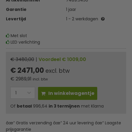
Artikelnummer
7489.5450
Garantie
1 jaar
Levertijd
1 - 2 werkdagen
Met slot
LED verlichting
€ 3480,00
|
Voordeel € 1009,00
€ 2471,00
excl. btw
€
2989,91
incl. btw
In winkelwagentje
Of
betaal
996,64
in 3 termijnen
met Klarna
âœ“ Gratis verzending âœ“ 24 uur levering âœ“ Laagste
prijsgarantie