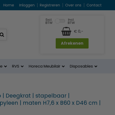
Home
Inloggen
Registreren
Over ons
Contact
Excl.
Incl.
BTW
BTW
€ 0,-
Afrekenen
ne
RVS
Horeca Meubilair
Disposables
| Deegkrat | stapelbaar |
pyleen | maten H7,6 x B60 x D46 cm |