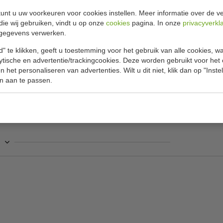
unt u uw voorkeuren voor cookies instellen. Meer informatie over de ve
die wij gebruiken, vindt u op onze
cookies
pagina. In onze
privacyverkl
Specificat
 D 46 cm
gegevens verwerken.
 te bewaren, te transporteren, te laten rijzen en
Model
" te klikken, geeft u toestemming voor het gebruik van alle cookies, 
rij, broodjeszaak en delicatessenzaak.
lytische en advertentie/trackingcookies. Deze worden gebruikt voor het
H x B x D
maak te ontwikkelen en kan heel handig
 het personaliseren van advertenties. Wilt u dit niet, klik dan op "Inst
wanneer u er een deksel op doet (CW801), welke
n aan te passen.
Materiaal
 en de ronde en gladde randen maken hem ook
Temperat
Gewicht