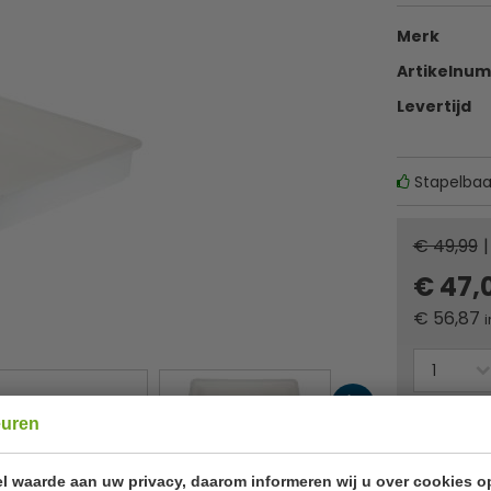
Merk
Artikelnu
Levertijd
Stapelbaa
€ 49,99
|
€ 47,
€
56,87
i
Of
betaa
euren
✔ Gratis ver
l waarde aan uw privacy, daarom informeren wij u over cookies o