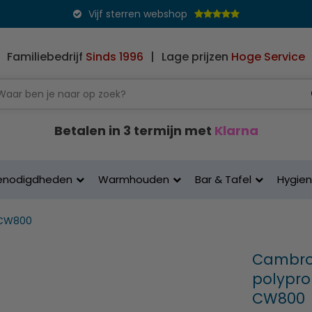
Vijf sterren webshop
Familiebedrijf
Sinds 1996
|
Lage prijzen
Hoge Service
Betalen in 3 termijn met
Klarna
enodigdheden
Warmhouden
Bar & Tafel
Hygie
CW800
Cambro 
polypro
CW800