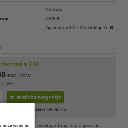
Cambro
mmer
CW800
Op voorraad (1 - 2 werkdagen)
r
Voordeel € 2,99
00
excl. btw
ncl. btw
In winkelwagentje
l
18,96
in 3 termijnen
met Klarna
zending* ✔ 24 uur levering ✔ Laagste prijsgarantie
p onze website.