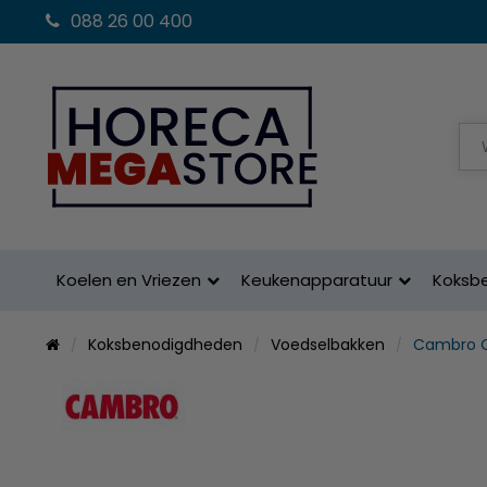
088 26 00 400
Koelen en Vriezen
Keukenapparatuur
Koksb
Koksbenodigdheden
Voedselbakken
Cambro 