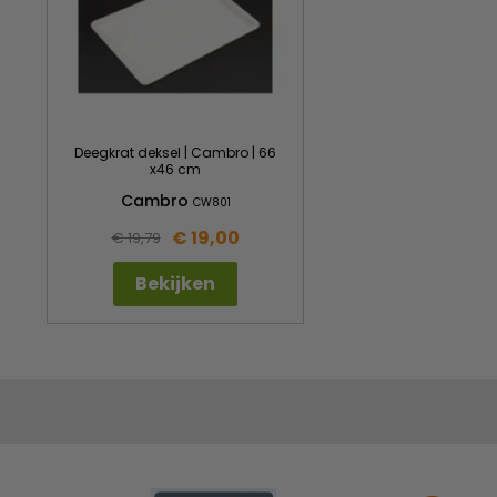
Deegkrat deksel | Cambro | 66
x46 cm
Cambro
CW801
€ 19,00
€ 19,79
Bekijken