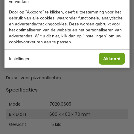
verwerken.
Door op "Akkoord" te klikken, geeft u toestemming voor het
€ 20,00
|
Voordeel € 2,00
gebruik van alle cookies, waaronder functionele, analytische
€ 18,00
excl. btw
en advertentie/trackingcookies. Deze worden gebruikt voor
het optimaliseren van de website en het personaliseren van
€
21,78
incl. btw
advertenties. Wilt u dit niet, klik dan op "Instellingen" om uw
cookievoorkeuren aan te passen.
In winkelwagentje
Instellingen
Akkoord
Of
betaal
7,26
in 3 termijnen
met Klarna
Deksel voor pizzabollenbak
Specificaties
Model
7020.0605
B x D x H
600 x 400 x 70 mm
Gewicht
1.5 kilo