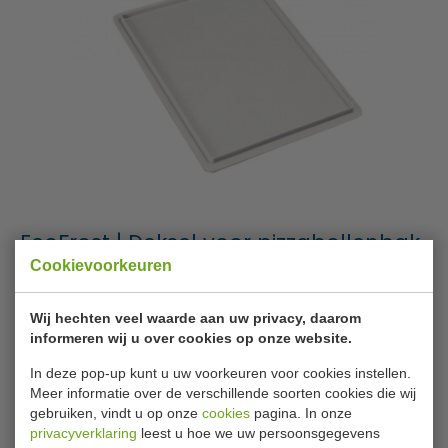
EcoFrost | Deksel voor pizzabollenbak
| 7020.0605
Cookievoorkeuren
Wij hechten veel waarde aan uw privacy, daarom
Merk
EcoFrost
informeren wij u over cookies op onze website.
Artikelnummer
7020.0605
In deze pop-up kunt u uw voorkeuren voor cookies instellen.
Levertijd
Op voorraad (1 - 2
Meer informatie over de verschillende soorten cookies die wij
werkdagen)
gebruiken, vindt u op onze
cookies
pagina. In onze
privacyverklaring
leest u hoe we uw persoonsgegevens