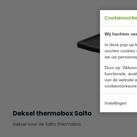
Cookievoork
Wij hechten vee
In deze pop-up k
soorten cookies 
we uw persoons
Door op "Akkoord
functionele, ana
van de website en
cookievoorkeure
Instellingen
Deksel thermobox Salto
Deksel voor de Salto thermobox