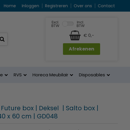
Home
Inloggen
Registreren
Over ons
Contact
Excl.
Incl.
BTW
BTW
€ 0,-
Afrekenen
ne
RVS
Horeca Meubilair
Disposables
uture box | Deksel | Salto box |
0 x 60 cm | GD048