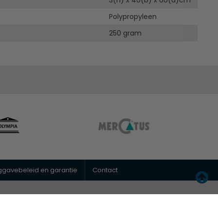
3(h) x 40(b) x 60(d)cm
Polypropyleen
250 gram
uggavebeleid en garantie
Contact