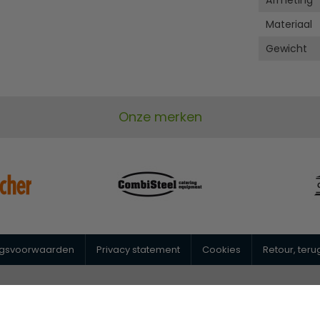
Afmeting
Materiaal
Gewicht
Onze merken
ngsvoorwaarden
Privacy statement
Cookies
Retour, ter
@horeca-megastore.nl