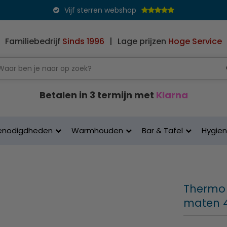
Vijf sterren webshop
Familiebedrijf
Sinds 1996
|
Lage prijzen
Hoge Service
Betalen in 3 termijn met
Klarna
enodigdheden
Warmhouden
Bar & Tafel
Hygie
Thermo F
maten 4