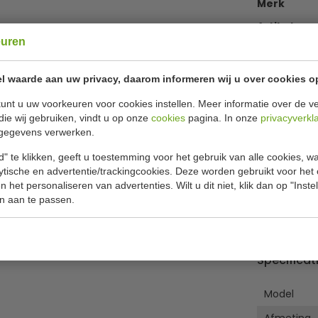
Merk
Artikelnu
euren
Levertijd
l waarde aan uw privacy, daarom informeren wij u over cookies o
unt u uw voorkeuren voor cookies instellen. Meer informatie over de ve
€ 25,49
|
die wij gebruiken, vindt u op onze
cookies
pagina. In onze
privacyverkl
€ 24,
gegevens verwerken.
€
29,04
i
" te klikken, geeft u toestemming voor het gebruik van alle cookies, 
lytische en advertentie/trackingcookies. Deze worden gebruikt voor het
 het personaliseren van advertenties. Wilt u dit niet, klik dan op "Inst
n aan te passen.
Of
betaa
Specificat
Model