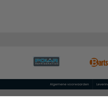
Algemene voorwaarden
Leveri
© 2026 Horeca Megastore
|
088 26 00 400
|
info