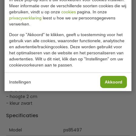
Meer informatie over de verschillende soorten cookies die wij
€ 49,00
excl. btw
gebruiken, vindt u op onze
cookies
pagina. In onze
€
59,29
privacyverklaring
leest u hoe we uw persoonsgegevens
incl. btw
verwerken.
Stukprijs: € 0,05 p.st.
Door op "Akkoord" te klikken, geeft u toestemming voor het
gebruik van alle cookies, waaronder functionele, analytische
In winkelwagentje
en advertentie/trackingcookies. Deze worden gebruikt voor
het optimaliseren van de website en het personaliseren van
Of
betaal
19,76
in 3 termijnen
met Klarna
advertenties. Wilt u dit niet, klik dan op "Instellingen" om uw
cookievoorkeuren aan te passen.
Deksels van PS (polystyreen) voor to-go-bekers
Instellingen
Akkoord
- Ø 8 cm
- hoogte 2 cm
- kleur zwart
Specificaties
Model
ps85497