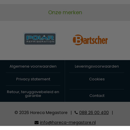
Hebben een kleinere koolstofvoetafdruk dan standaard
Onze merken
plastic alternatieven
Te gebruiken in combinatie met de 34cl koffiebekers
Sterk en stevig
Geschikt voor temperaturen tot 90°C
Algemene voorwaarden
Leveringsvoorwaarden
Privacy statement
Cookies
Retour, teruggavebeleid en
garantie
Contact
© 2026 Horeca Megastore
|
088 26 00 400
|
info@horeca-megastore.nl