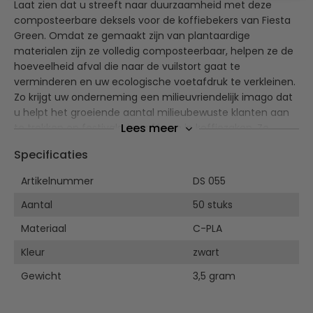
Laat zien dat u streeft naar duurzaamheid met deze
composteerbare deksels voor de koffiebekers van Fiesta
Green. Omdat ze gemaakt zijn van plantaardige
materialen zijn ze volledig composteerbaar, helpen ze de
hoeveelheid afval die naar de vuilstort gaat te
verminderen en uw ecologische voetafdruk te verkleinen.
Zo krijgt uw onderneming een milieuvriendelijk imago dat
u helpt het groeiende aantal milieubewuste klanten aan
Lees meer
te trekken op festivals, in cafés en in koffiezaken. Ze
passen op de 34cl koffiebekers, helpen morsen
Specificaties
voorkomen en houden thee, koffie en warme
chocolademelk langer warm.
Artikelnummer
DS 055
CPLA is een sterkere en hittebestendigere vorm van
Aantal
50 stuks
PLA (plantaardig alternatief voor gewoon plastic)
Materiaal
C-PLA
Volledig composteerbaar binnen 12 weken in een
industriële composteerinstallatie
Kleur
zwart
Composteerbaar volgens de Europese Norm EN 13432
Gewicht
3,5 gram
Een milieuvriendelijk alternatief voor plastic op oliebasis
Gemaakt van duurzame en hernieuwbare,
plantaardige materialen