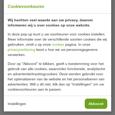
Levertijd
1 - 2 werkdagen
Cookievoorkeuren
Composteerbaar
Wij hechten veel waarde aan uw privacy, daarom
Sterk en stevig
informeren wij u over cookies op onze website.
In deze pop-up kunt u uw voorkeuren voor cookies instellen.
€ 5,19
|
Voordeel € 0,29
Meer informatie over de verschillende soorten cookies die wij
gebruiken, vindt u op onze
cookies
pagina. In onze
€ 4,90
excl. btw
privacyverklaring
leest u hoe we uw persoonsgegevens
verwerken.
€
5,93
incl. btw
Door op "Akkoord" te klikken, geeft u toestemming voor het
Stukprijs: € 0,10 p.st.
gebruik van alle cookies, waaronder functionele, analytische
en advertentie/trackingcookies. Deze worden gebruikt voor
In winkelwagentje
het optimaliseren van de website en het personaliseren van
advertenties. Wilt u dit niet, klik dan op "Instellingen" om uw
Of
betaal
1,98
in 3 termijnen
met Klarna
cookievoorkeuren aan te passen.
Fiesta Green composteerbare deksels voor 34cl
Instellingen
Akkoord
koffiebekers