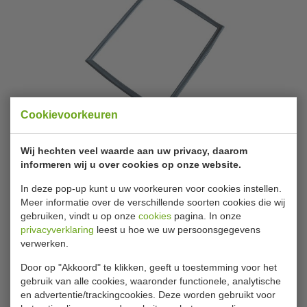
Cookievoorkeuren
Wij hechten veel waarde aan uw privacy, daarom
Polar | Deurdichting | AB321
informeren wij u over cookies op onze website.
In deze pop-up kunt u uw voorkeuren voor cookies instellen.
Merk
Polar
Meer informatie over de verschillende soorten cookies die wij
gebruiken, vindt u op onze
cookies
pagina. In onze
Artikelnummer
AB321
privacyverklaring
leest u hoe we uw persoonsgegevens
verwerken.
Levertijd
Op voorraad (1 - 2
werkdagen)
Door op "Akkoord" te klikken, geeft u toestemming voor het
gebruik van alle cookies, waaronder functionele, analytische
en advertentie/trackingcookies. Deze worden gebruikt voor