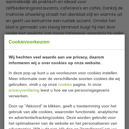
aantrekkelijk als praktisch en ideaal voor
zelfbedieningsrestaurants, cafetaria's en cafés. Dankzij de
mahonie afwerking straalt het dienblad stijl en warmte uit
en geeft uw eetruimte een rustiek accent. Omdat het
blad is gemaakt van stevig laminaat buigt hij niet door
onder het gewicht van zwaar tafelgerei, waardoor hij veilig
te gebruiken is. Ook zorgt het ervoor dat het dienblad
Cookievoorkeuren
Lees meer
vlek-, kras-, schok- en hittebestendig is en een lange
levensduur heeft. Het gladde oppervlak is eenvoudig te
Specificaties
Wij hechten veel waarde aan uw privacy, daarom
reinigen.
informeren wij u over cookies op onze website.
Model
U 414
Bestand tegen temperaturen tussen -10°C en 100°C
In deze pop-up kunt u uw voorkeuren voor cookies instellen.
B x D
Schok-, breuk-, kras- en vlekbestendig
265 x 325 mm
Meer informatie over de verschillende soorten cookies die wij
Eenvoudig te reinigen
gebruiken, vindt u op onze
cookies
pagina. In onze
Temp. bestendig
-10°C tot 100°C
Mooie houtnerf afwerking
privacyverklaring
leest u hoe we uw persoonsgegevens
Stapelbaar en eenvoudig op te bergen
verwerken.
Materiaal
Laminaat
Melamine, geseald oppervlak, zeer goed bestand tegen
Door op "Akkoord" te klikken, geeft u toestemming voor het
Kleur
Mahonie
chemicaliën en vlekken
gebruik van alle cookies, waaronder functionele, analytische
Stevige constructie voorkomt dat het blad doorbuigt
en advertentie/trackingcookies. Deze worden gebruikt voor
onder het gewicht van zwaar tafelgerei
het optimaliseren van de website en het personaliseren van
Is dit iets voor jou?
Vaatwasserbestendig - 1x per dag reinigen