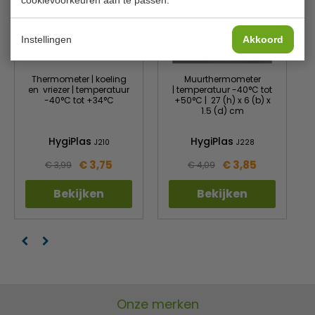
Instellingen
Akkoord
Thermometer | koeling
Muurthermometer
en vriezer | temperatuur
| temperatuur -40°C tot
-40°C tot +34°C
+50°C | 27 (h) x 6 (b) x
1.5 (d) cm
HygiPlas
HygiPlas
J210
J228
€ 3,75
€ 3,85
€ 3,99
€ 4,09
Bekijken
Bekijken
Onze merken