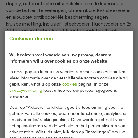
display, automatische uitschakeling om de levensduur
van de batterij te verlengen, afneembare RVS steekvoeler
en BioCote® antibacteriële bescherming tegen
kruisbesmetting. Inclusief 1 steekvoeler, 1 luchtvoeler en 2x
AA batterijen. Kalibratiecertificaat bijgesloten. Bereik:
-40°C tot +125°C.
Cookievoorkeuren
Lees meer
Merk Comark
Wij hechten veel waarde aan uw privacy, daarom
Groot LCD display
Specificaties
informeren wij u over cookies op onze website.
Automatische uitschakeling
Inclusief 1x steekvoeler en 1x luchtvoeler
In deze pop-up kunt u uw voorkeuren voor cookies instellen.
Model
C462
Meer informatie over de verschillende soorten cookies die wij
Temperatuur
-40°C tot +125°C
gebruiken, vindt u op onze
cookies
pagina. In onze
privacyverklaring
leest u hoe we uw persoonsgegevens
verwerken.
Door op "Akkoord" te klikken, geeft u toestemming voor het
Is dit iets voor jou?
gebruik van alle cookies, waaronder functionele, analytische
en advertentie/trackingcookies. Deze worden gebruikt voor
het optimaliseren van de website en het personaliseren van
advertenties. Wilt u dit niet, klik dan op "Instellingen" om uw
cookievoorkeuren aan te passen.