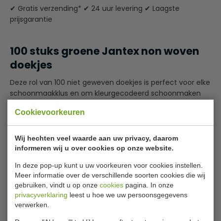
✔ Gratis verzending* ✔ 24 uur levering ✔ Laagste
prijsgarantie
100 stuks groene Jantex non woven
doekjes
Deze rol van 100 niet geweven doekjes is perfect voor elke
schoonmaakklus en om kleurgecodeerd schoonmaken
toe te passen. Dit vermindert het risico op
Cookievoorkeuren
kruisbesmetting. Elk aparte doekje is niet geweven en zal
dus snel drogen en slechts minimaal pluizen, waardoor er
geen vezels achterblijven op schoongemaakte
Wij hechten veel waarde aan uw privacy, daarom
oppervlakken.
informeren wij u over cookies op onze website.
Lees meer
In deze pop-up kunt u uw voorkeuren voor cookies instellen.
Niet geweven
Meer informatie over de verschillende soorten cookies die wij
Droogt snel
Specificaties
gebruiken, vindt u op onze
cookies
pagina. In onze
Kleurgecodeerd om kruisbesmetting te voorkomen
privacyverklaring
leest u hoe we uw persoonsgegevens
Losse doekjes 25x33cm
verwerken.
Model
CS807
Pluist minimaal