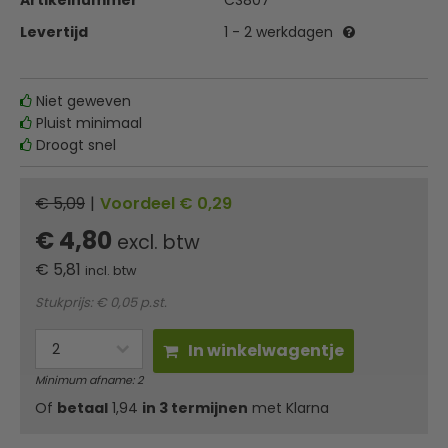
Artikelnummer
CS807
Levertijd
1 - 2 werkdagen
Niet geweven
Pluist minimaal
Droogt snel
€ 5,09
|
Voordeel € 0,29
€ 4,80
excl. btw
€
5,81
incl. btw
Stukprijs: € 0,05 p.st.
In winkelwagentje
Minimum afname: 2
Of
betaal
1,94
in 3 termijnen
met Klarna