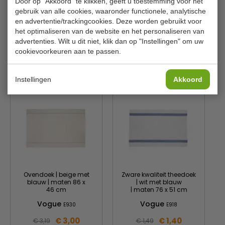
Kleur
Groen
Door op "Akkoord" te klikken, geeft u toestemming voor het
gebruik van alle cookies, waaronder functionele, analytische
Afmetingen
25(h) x 33(b)cm
en advertentie/trackingcookies. Deze worden gebruikt voor
het optimaliseren van de website en het personaliseren van
Gewicht
370g
advertenties. Wilt u dit niet, klik dan op "Instellingen" om uw
cookievoorkeuren aan te passen.
Is dit iets voor jou?
Instellingen
Akkoord
Ovendoek | beige met
Zware kwaliteit theedoek
blauw | maten 86 x
| wit met blauw
46 cm
| maten 76 x 51 cm
Vogue
Vogue
E930
E918
€ 3,00
€ 1,40
€ 3,19
€ 1,49