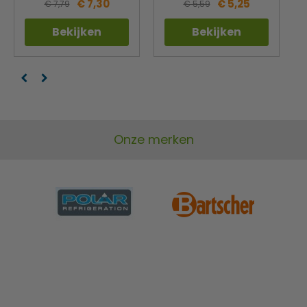
€ 7,30
€ 5,25
€ 7,79
€ 5,59
Bekijken
Bekijken
Onze merken