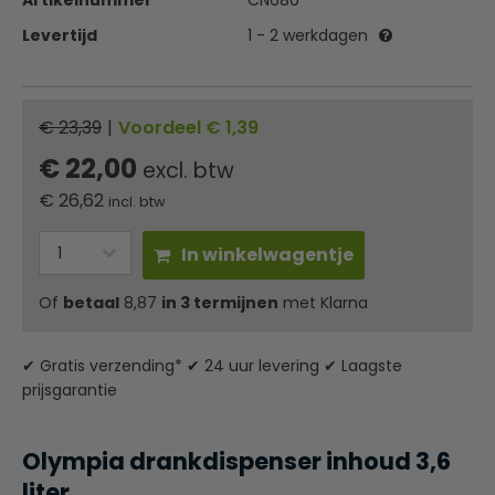
Artikelnummer
CN680
Levertijd
1 - 2 werkdagen
€ 23,39
|
Voordeel € 1,39
€ 22,00
excl. btw
€
26,62
incl. btw
In winkelwagentje
Of
betaal
8,87
in 3 termijnen
met Klarna
✔ Gratis verzending* ✔ 24 uur levering ✔ Laagste
prijsgarantie
Olympia drankdispenser inhoud 3,6
liter