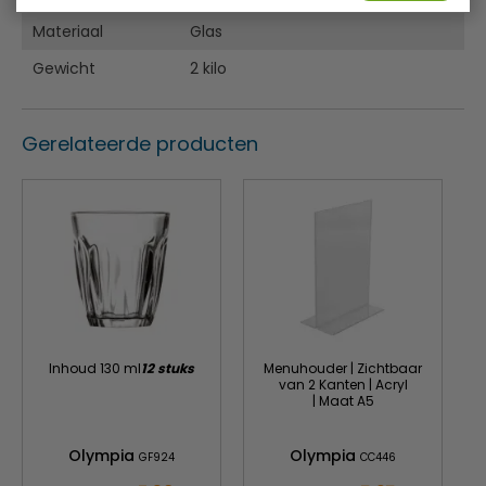
Materiaal
Glas
Gewicht
2 kilo
Gerelateerde producten
Inhoud 130 ml
12 stuks
Menuhouder | Zichtbaar
van 2 Kanten | Acryl
| Maat A5
Olympia
Olympia
GF924
CC446