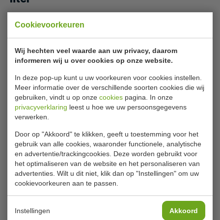
Presenteer drankjes op stijlvolle wijze met deze retro
Cookievoorkeuren
dispenser met beugelsluiting van Olympia. De dispenser is
gemaakt van glas en zorg dat water en andere dranken
zo lang mogelijk vers blijven. De deksel is door de
Wij hechten veel waarde aan uw privacy, daarom
beugelsluiting eenvoudig te openen, waardoor u de
informeren wij u over cookies op onze website.
dispenser gemakkelijk kunt vullen. Met luchtdichte kraan
In deze pop-up kunt u uw voorkeuren voor cookies instellen.
aan de voorzijde zodat mensen zelf hun drankje kunnen
Meer informatie over de verschillende soorten cookies die wij
tappen. De tekst 'Ice Cold Drink' in sierletters maakt de
Lees meer
gebruiken, vindt u op onze
cookies
pagina. In onze
retro uitstraling compleet.
privacyverklaring
leest u hoe we uw persoonsgegevens
verwerken.
Bijlages
Stijlvolle retro dispenser
Met tekst in sierletters: 'Ice Cold Drink'
Door op "Akkoord" te klikken, geeft u toestemming voor het
Handleiding
gebruik van alle cookies, waaronder functionele, analytische
Eenvoudig te vullen via deksel met beugelsluiting
en advertentie/trackingcookies. Deze worden gebruikt voor
Luchtdichte kraan voorkomt lekken
Specificaties
het optimaliseren van de website en het personaliseren van
Lange levensduur met RVS tapkraan
advertenties. Wilt u dit niet, klik dan op "Instellingen" om uw
cookievoorkeuren aan te passen.
Model
CN680
Inhoud
3,6 Liter
Instellingen
Akkoord
H x B x D
32,5 x 19,5 x 14,5 cm