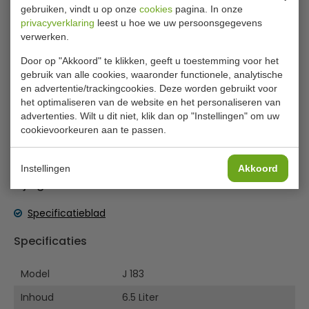
gebruiken, vindt u op onze
cookies
pagina. In onze
liter
privacyverklaring
leest u hoe we uw persoonsgegevens
verwerken.
Serveer drankjes met een verrassende retro stijl met deze
dispenser van Olympia. De grote 6,5L staat op een sokkel
Door op "Akkoord" te klikken, geeft u toestemming voor het
en staat met zijn vintage charme goed bij
gebruik van alle cookies, waaronder functionele, analytische
ontbijtbuffetten of als waterdispenser in restaurants. De
en advertentie/trackingcookies. Deze worden gebruikt voor
centrale buis is hol en kan worden gevuld met ijsblokjes
het optimaliseren van de website en het personaliseren van
om de vloeistof te koelen.
advertenties. Wilt u dit niet, klik dan op "Instellingen" om uw
cookievoorkeuren aan te passen.
Kunststof en RVS constructie
Lees meer
Centrale buis voor ijsblokjes
Instellingen
Akkoord
Inclusief lekbak
Bijlages
Voorzien van een tapkraan
Anti-slipvoetjes
Specificatieblad
Ook verkrijgbaar in dubbele uitvoering (J184).
Specificaties
Model
J 183
Inhoud
6.5 Liter