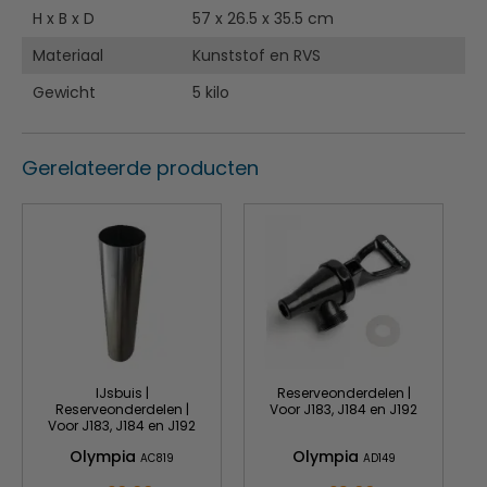
H x B x D
57 x 26.5 x 35.5 cm
Materiaal
Kunststof en RVS
Gewicht
5 kilo
Gerelateerde producten
IJsbuis |
Reserveonderdelen |
Reserveonderdelen |
Voor J183, J184 en J192
Voor J183, J184 en J192
Olympia
Olympia
AC819
AD149