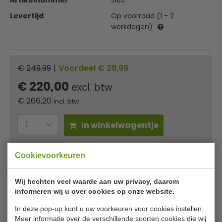
Artikelnummer
J183
Levertijd
Op voorraad (1 - 2
werkdagen)
€ 249,99
|
Voordeel € 29,99
€ 220,00
excl. btw
€
266,20
incl. btw
In winkelwagentje
Of
betaal
88,73
in 3 termijnen
met Klarna
Cookievoorkeuren
✔ Gratis verzending* ✔ 24 uur levering ✔ Laagste
Wij hechten veel waarde aan uw privacy, daarom
prijsgarantie
informeren wij u over cookies op onze website.
In deze pop-up kunt u uw voorkeuren voor cookies instellen.
Olympia drankdispenser inhoud 6,5
Meer informatie over de verschillende soorten cookies die wij