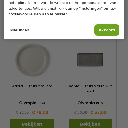
het optimaliseren van de website en het personaliseren van
Kleur
Mosgroen
advertenties. Wilt u dit niet, klik dan op "Instellingen" om uw
cookievoorkeuren aan te passen.
Is dit iets voor jou?
Instellingen
Akkoord
Aantal 12 stuksØ 25 cm
Aantal 6 stuksMaten 23 x
12 cm
Olympia
Olympia
U844
DF174
€ 78,00
€ 67,00
€ 82,95
€ 70,99
Bekijken
Bekijken