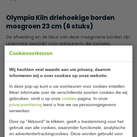
Olympia Kiln driehoekige borden
mosgroen 23 cm (6 stuks)
De afwerking en de kleur van deze mosgroene borden zijn
uitermate geschikt voor restaurants die rustieke,
huisgemaakte gerechten serveren. Het Kiln assortiment
Cookievoorkeuren
van Olympia krijgt een laag glazuur dat reageert met de
natuurlijke mineralen in de klei, voor een afwerking die
Wij hechten veel waarde aan uw privacy, daarom
voor elk bord uniek is. Op de rand wordt een middel
informeren wij u over cookies op onze website.
aangebracht dat licht uitloopt en zorgt voor
onregelmatige patronen; imperfecties die bijdragen aan
In deze pop-up kunt u uw voorkeuren voor cookies instellen.
Lees meer
het karakter van het bord.
Meer informatie over de verschillende soorten cookies die wij
Specificaties
gebruiken, vindt u op onze
cookies
pagina. In onze
Afgewerkt met een reactief glazuur
privacyverklaring
leest u hoe we uw persoonsgegevens
De randen zijn handbeschilderd
verwerken.
Model
GAGP473
Elk product heeft een unieke afwerking
Door op "Akkoord" te klikken, geeft u toestemming voor het
Diameter
Vaatwasserbestendig
23 cm
gebruik van alle cookies, waaronder functionele, analytische
Levenslange dekking onder de Nisbets Chipgarantie
en advertentie/trackingcookies. Deze worden gebruikt voor
Aantal
6 stuks