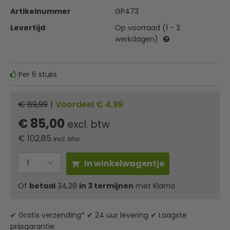
Artikelnummer
GP473
Levertijd
Op voorraad (1 - 2
werkdagen)
Per 6 stuks
€ 89,99
|
Voordeel € 4,99
€ 85,00
excl. btw
€
102,85
incl. btw
In winkelwagentje
Of
betaal
34,28
in 3 termijnen
met Klarna
✔ Gratis verzending* ✔ 24 uur levering ✔ Laagste
prijsgarantie