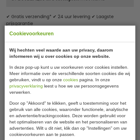
✔ Gratis verzending* ✔ 24 uur levering ✔ Laagste
prijsgarantie
Cookievoorkeuren
Athena Hotelware porselein borden Ø
Wij hechten veel waarde aan uw privacy, daarom
28 cm met een brede rand
informeren wij u over cookies op onze website.
Deze borden met brede rand van Olympia Athena zijn
In deze pop-up kunt u uw voorkeuren voor cookies instellen.
gemaakt van duurzaam, verglaasd porselein waardoor ze
Meer informatie over de verschillende soorten cookies die wij
sterk, functioneel en praktisch zijn en ideaal zijn voor
gebruiken, vindt u op onze
cookies
pagina. In onze
cafés, kantines, bistro's en vele andere gelegenheden. De
privacyverklaring
leest u hoe we uw persoonsgegevens
borden hebben gerolde randen en kunnen daarom tegen
verwerken.
een stootje. Ook zijn ze oven-, magnetron- en
Door op "Akkoord" te klikken, geeft u toestemming voor het
vaatwasserbestendig waardoor ze geschikt zijn voor vele
gebruik van alle cookies, waaronder functionele, analytische
doeleinden en na afloop eenvoudig gereinigd kunnen
Lees meer
en advertentie/trackingcookies. Deze worden gebruikt voor
worden. Deze populaire producten zijn ideaal voor cafe's
het optimaliseren van de website en het personaliseren van
kantines, bistro's en vele andere gelegenheden.
Specificaties
advertenties. Wilt u dit niet, klik dan op "Instellingen" om uw
cookievoorkeuren aan te passen.
Splinterbestendige gerolde randen