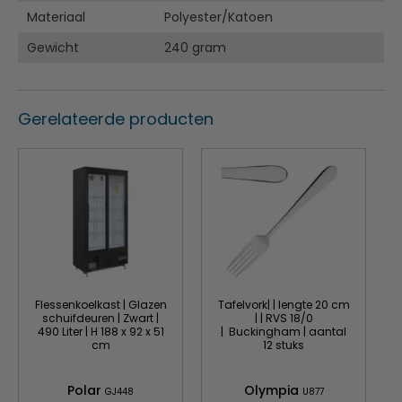
Grote zak aan de voorkant
Materiaal
Polyester/Katoen
Contrasterende banden
Gewicht
240 gram
Contrasterende naden
Gerelateerde producten
Flessenkoelkast | Glazen
Tafelvork| | lengte 20 cm
schuifdeuren | Zwart |
| | RVS 18/0
490 Liter | H 188 x 92 x 51
| Buckingham | aantal
cm
12 stuks
Polar
Olympia
GJ448
U877