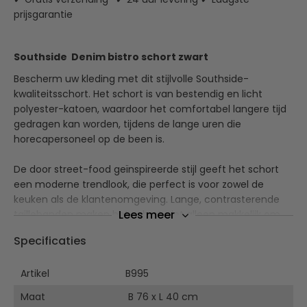
prijsgarantie
Southside Denim bistro schort zwart
Bescherm uw kleding met dit stijlvolle Southside-
kwaliteitsschort. Het schort is van bestendig en licht
polyester-katoen, waardoor het comfortabel langere tijd
gedragen kan worden, tijdens de lange uren die
horecapersoneel op de been is.
De door street-food geïnspireerde stijl geeft het schort
een moderne trendlook, die perfect is voor zowel de
keuken als de klantenomgeving. Lange, contrasterende
Lees meer
taillebanden maken het schort niet alleen makkelijk om
aan te trekken en comfortabel om te dragen, maar
Specificaties
geven het ook een uniek en stijlvol design. De grote zak
biedt genoeg plaats voor alle essentiële zaken zoals
Artikel
B995
notitieblokken en sleutels.
Maat
B 76 x L 40 cm
Polyester/Katoen