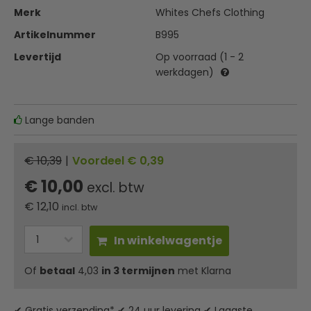
Merk
Whites Chefs Clothing
Artikelnummer
B995
Levertijd
Op voorraad (1 - 2
werkdagen)
Lange banden
€ 10,39
|
Voordeel € 0,39
€ 10,00
excl. btw
€
12,10
incl. btw
In winkelwagentje
Of
betaal
4,03
in 3 termijnen
met Klarna
✔ Gratis verzending* ✔ 24 uur levering ✔ Laagste