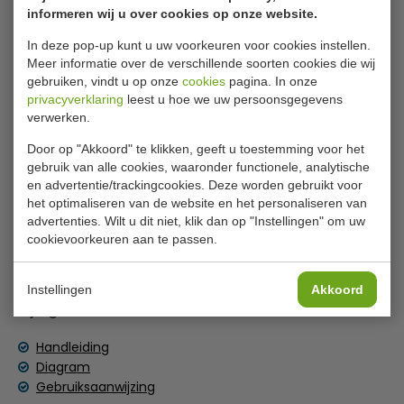
Optimale kwaliteit
informeren wij u over cookies op onze website.
In deze pop-up kunt u uw voorkeuren voor cookies instellen.
Caterlite dubbele friteuse voor licht
Meer informatie over de verschillende soorten cookies die wij
gebruik 2x 3,5 liter
gebruiken, vindt u op onze
cookies
pagina. In onze
privacyverklaring
leest u hoe we uw persoonsgegevens
Deze 2x 3,5 liter friteuse van Caterlite is een dubbele
verwerken.
friteuse voor licht gebruik, met instelbare thermosstaat
Door op "Akkoord" te klikken, geeft u toestemming voor het
en overhittingsbeveiliging. Hierdoor is hij veilig en geschikt
gebruik van alle cookies, waaronder functionele, analytische
voor het frituren van vele soorten producten. Dit model
en advertentie/trackingcookies. Deze worden gebruikt voor
heeft 2 bakken, wat handig is wanneer u 2 verschillende
het optimaliseren van de website en het personaliseren van
producten tegelijk wilt frituren. Dankzij de RVS constructie
advertenties. Wilt u dit niet, klik dan op "Instellingen" om uw
en uitneembare binnenbak is hij eenvoudig te reinigen.
cookievoorkeuren aan te passen.
Lees meer
Ideaal voor licht professioneel gebruik of thuisgebruik.
Instellingen
Akkoord
Bijlages
Overhitting beveiliging
Handleiding
Uitneembare binnenbak
Diagram
Instelbare thermostaat
Gebruiksaanwijzing
Compleet met deksel en manden