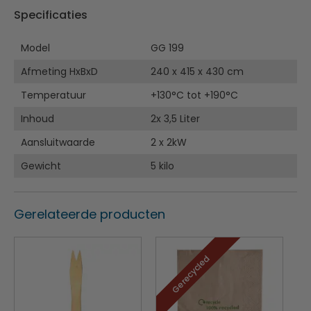
2000W output per friteuse
Specificaties
Model
GG 199
Afmeting HxBxD
240 x 415 x 430 cm
Temperatuur
+130°C tot +190°C
Inhoud
2x 3,5 Liter
Aansluitwaarde
2 x 2kW
Gewicht
5 kilo
Gerelateerde producten
Gerecycled