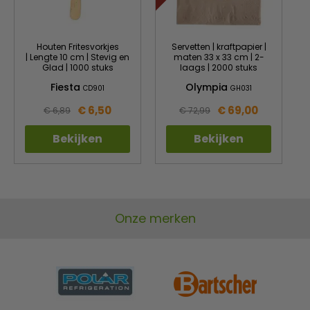
Houten Fritesvorkjes
Servetten | kraftpapier |
| Lengte 10 cm | Stevig en
maten 33 x 33 cm | 2-
Glad | 1000 stuks
laags | 2000 stuks
Fiesta
Olympia
CD901
GH031
€ 6,50
€ 69,00
€ 6,89
€ 72,99
Bekijken
Bekijken
Onze merken