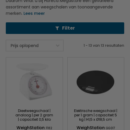
Daarom vindt u bij Horeca Megastore een gevarieerd
assortiment aan weegschalen van toonaangevende
merken.
Lees meer
Filter
1
-
13
van
13
resultaten
Dieetweegschaal |
Elektrische weegschaal |
analoog | per 2 gram
per 1 gram | capaciteit 5
| capaciteit 0,5 kilo
kg | H1,5 x Ø18,5 cm
WeighStation
WeighStation
F182
GG017