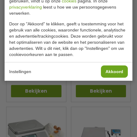
gebruiken, vindt u op onze
cookies
pagina. In onze
privacyverklaring
leest u hoe we uw persoonsgegevens
verwerken.
Door op "Akkoord" te klikken, geeft u toestemming voor het
gebruik van alle cookies, waaronder functionele, analytische
en advertentie/trackingcookies. Deze worden gebruikt voor
het optimaliseren van de website en het personaliseren van
advertenties. Wilt u dit niet, klik dan op "Instellingen" om uw
cookievoorkeuren aan te passen.
Grote weegschaal | los
Grote weegschaal | los
display | capaciteit 60 kilo
display | capaciteit 150 kilo
Bartscher
Bartscher
A300068
A300151
Instellingen
Akkoord
€ 127,00
€ 143,00
€ 159,00
€ 179,00
Bekijken
Bekijken