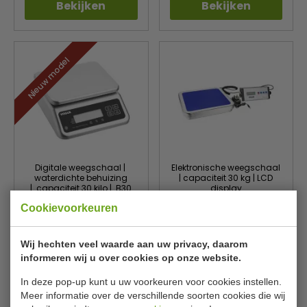
Bekijken
Bekijken
Nieuw model
Digitale weegschaal |
Elektronische weegschaal
waterdichte behuizing
| capaciteit 30 kg | LCD
| capaciteit 30 kilo | B30
display
xD25 x H10 cm
Cookievoorkeuren
Vogue
Vogue
HZ325
CD564
€ 88,00
€ 114,00
€ 93,99
€ 128,99
Wij hechten veel waarde aan uw privacy, daarom
informeren wij u over cookies op onze website.
Bekijken
Bekijken
In deze pop-up kunt u uw voorkeuren voor cookies instellen.
Meer informatie over de verschillende soorten cookies die wij