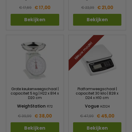
€ 17,00
€ 21,00
€ 17,69
€ 22,39
Bekijken
Bekijken
Nieuw model
Grote keukenweegschaal |
Platformweegschaal |
capaciteit 5 kg | H22 x B14 x
capaciteit 30 kilo | B28 x
D20 cm
D24 x H10 cm
WeighStation
Vogue
F172
HZ324
€ 38,00
€ 45,00
€ 39,99
€ 47,99
Bekijken
Bekijken