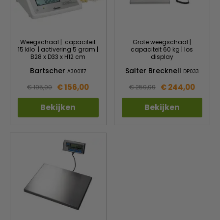
Weegschaal | capaciteit
Grote weegschaal |
15 kilo | activering 5 gram |
capaciteit 60 kg | los
B28 x D33 x H12 cm
display
Bartscher
Salter Brecknell
A300117
DP033
€ 156,00
€ 244,00
€ 195,00
€ 259,99
Bekijken
Bekijken