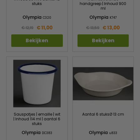
stuks
handgreep | Inhoud 900
ml
Olympia
Olympia
C320
K747
€ 11,00
€ 13,00
€ 12,19
€ 13,59
Bekijken
Bekijken
Sauspotjes | emaille | wit
Aantal 6 stuksØ 13 cm
| Inhoud 114 ml | aantal 6
stuks
Olympia
Olympia
DC383
u833