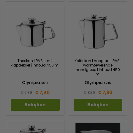
Theekan | RVS | met
Koffiekan | hooglans RVS |
klapdeksel | Inhoud 450 ml
warmtewerende
handgreep | Inhoud 450
ml
Olympia
Olympia
K677
K745
€ 7,40
€ 7,90
€ 7,89
€ 8,39
Bekijken
Bekijken