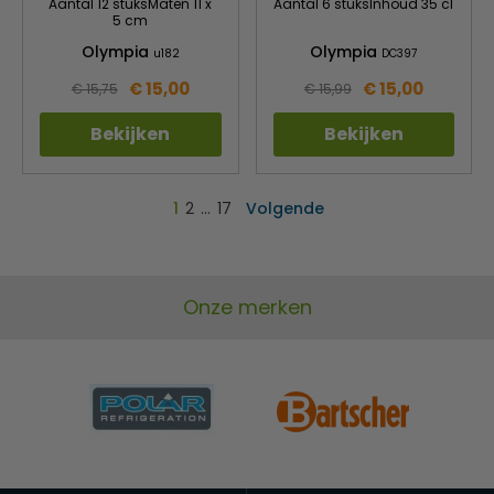
Aantal 12 stuksMaten 11 x
Aantal 6 stuksInhoud 35 cl
5 cm
Olympia
Olympia
u182
DC397
€ 15,00
€ 15,00
€ 15,75
€ 15,99
Bekijken
Bekijken
1
2
…
17
Volgende
Onze merken