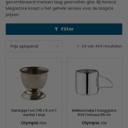
gecombineerd meteen laag gesmolten glas. Bij Horeca
Megastore koopt u het gehele servies voor de laagste
prijzen.
Filter
1
-
24
van
404
resultaten
Eierdopje | rvs | H5 x 5 cm |
Melkkannetje | hoogglans
aantal 1 stuk
RVS | Inhoud 85 ml
Olympia
Olympia
P330
J738