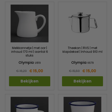
Melkkannetje | met oor |
Theekan | RVS | met
inhoud 170 ml | aantal 6
klapdeksel | Inhoud 910 ml
stuks
Olympia
Olympia
U819
K679
€ 15,00
€ 15,00
€ 16,29
€ 15,59
Bekijken
Bekijken