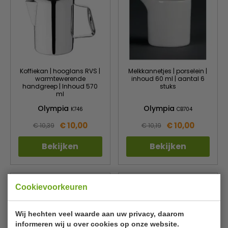
Koffiekan | hooglans RVS |
Melkkannetjes | porselein |
warmtewerende
inhoud 60 ml | aantal 6
handgreep | Inhoud 570
stuks
ml
Olympia
Olympia
K746
CB704
€ 10,00
€ 10,00
€ 10,39
€ 10,19
Bekijken
Bekijken
Cookievoorkeuren
Wij hechten veel waarde aan uw privacy, daarom
informeren wij u over cookies op onze website.