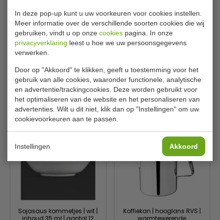
In deze pop-up kunt u uw voorkeuren voor cookies instellen.
Meer informatie over de verschillende soorten cookies die wij
gebruiken, vindt u op onze
cookies
pagina. In onze
Theekan | RVS | met
Aantal 6 stuksInhoud 3 cl
privacyverklaring
leest u hoe we uw persoonsgegevens
klapdeksel | Inhoud 560 ml
verwerken.
Olympia
Olympia
K678
u141
Door op "Akkoord" te klikken, geeft u toestemming voor het
€ 10,00
€ 10,00
€ 10,39
€ 10,19
gebruik van alle cookies, waaronder functionele, analytische
en advertentie/trackingcookies. Deze worden gebruikt voor
Bekijken
Bekijken
het optimaliseren van de website en het personaliseren van
advertenties. Wilt u dit niet, klik dan op "Instellingen" om uw
cookievoorkeuren aan te passen.
Instellingen
Akkoord
Sojasaus kommetjes | wit |
Koffiekan | hooglans RVS |
inhoud 35 ml | aantal 12
warmtewerende