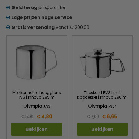
Geld terug
prijsgarantie
Lage prijzen hoge service
Gratis verzending
vanaf € 200,00
Melkkannetje | hoogglans
Theekan | RVS | met
RVS | Inhoud 285 ml
klapdeksel | Inhoud 290 ml
Olympia
Olympia
J733
P964
€ 4,80
€ 6,65
€ 5,09
€ 7,09
Bekijken
Bekijken