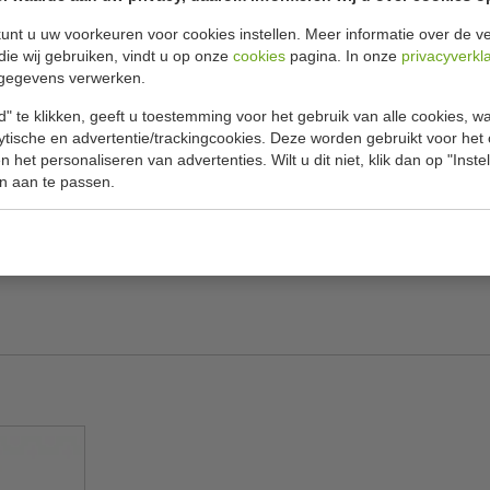
Specificat
12 liter
unt u uw voorkeuren voor cookies instellen. Meer informatie over de ve
 schoonmaakwerk; een stevige en duurzame
die wij gebruiken, vindt u op onze
cookies
pagina. In onze
privacyverkl
Model
te reinigen en te desinfecteren na het gebruik
gegevens verwerken.
Inhoud
h, waardoor de emmer eenvoudig in gebruik en in
" te klikken, geeft u toestemming voor het gebruik van alle cookies, 
Materiaal
lytische en advertentie/trackingcookies. Deze worden gebruikt voor het
 het personaliseren van advertenties. Wilt u dit niet, klik dan op "Inst
n aan te passen.