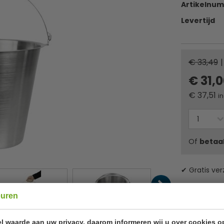
Artikelnu
Levertijd
€ 33,49
|
€ 31,
€
37,51
in
Of
betaa
✔ Gratis ver
euren
l waarde aan uw privacy, daarom informeren wij u over cookies o