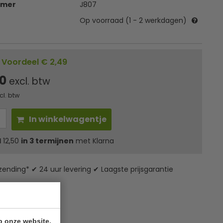
mmer
J807
Op voorraad (1 - 2 werkdagen)
Voordeel € 2,49
00
excl. btw
cl. btw
In winkelwagentje
l
12,50
in 3 termijnen
met Klarna
zending* ✔ 24 uur levering ✔ Laagste prijsgarantie
p onze website.