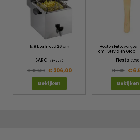
1x 8 Liter Breed 26 cm
Houten Fritesvorkjes |
cm | Stevig en Glad | 
SARO
Fiesta
172-2070
CD90
€ 306,00
€ 6,
€ 360,00
€ 6,89
Bekijken
Bekijken