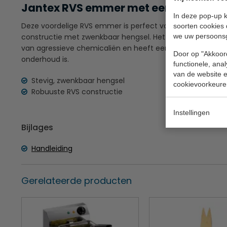
Jantex RVS emmer met een inhoud van 
In deze pop-up k
Deze voordelige RVS emmer is perfect voor het stevige
soorten cookies 
constructie met zwenkbaar hengsel. Het RVS is eenvoudig 
we uw persoons
van agressieve chemicaliën en heeft een gepolijste finis
Door op "Akkoord
onderhoud is.
functionele, ana
van de website en
Stevig, zwenkbaar hengsel
cookievoorkeure
Robuuste RVS constructie
Instellingen
Bijlages
Handleiding
Gerelateerde producten