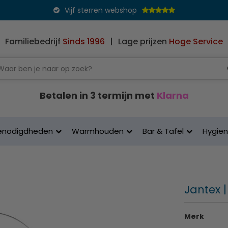
Vijf sterren webshop
Familiebedrijf
Sinds 1996
|
Lage prijzen
Hoge Service
Betalen in 3 termijn met
Klarna
enodigdheden
Warmhouden
Bar & Tafel
Hygie
Jantex |
Merk