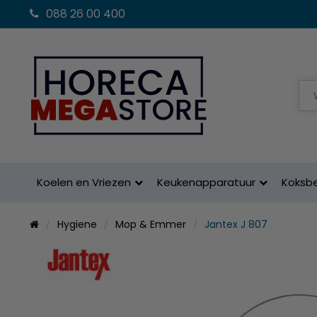
088 26 00 400
Koelen en Vriezen
Keukenapparatuur
Koksb
Hygiene
Mop & Emmer
Jantex J 807