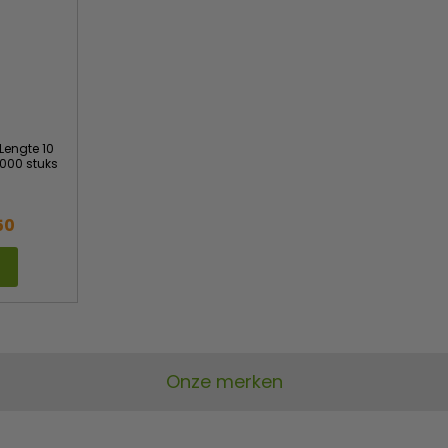
 Lengte 10
1000 stuks
1
50
Onze merken