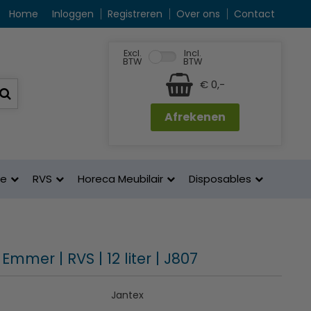
Home
Inloggen
Registreren
Over ons
Contact
Excl.
Incl.
BTW
BTW
€ 0,-
Afrekenen
ne
RVS
Horeca Meubilair
Disposables
 Emmer | RVS | 12 liter | J807
Jantex