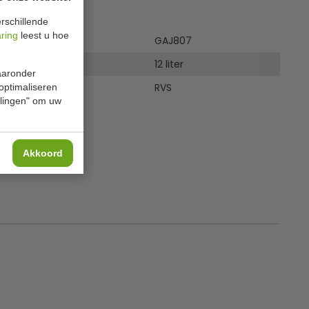
ies
rschillende
aring
leest u hoe
GAJ807
12 liter
waaronder
RVS
 optimaliseren
ellingen" om uw
Akkoord