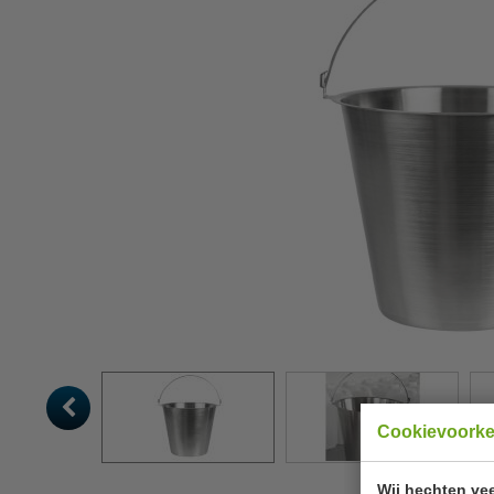
Cookievoork
Wij hechten vee