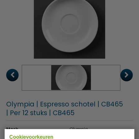
Olympia | Espresso schotel | CB465
| Per 12 stuks | CB465
Merk
Olympia
Cookievoorkeuren