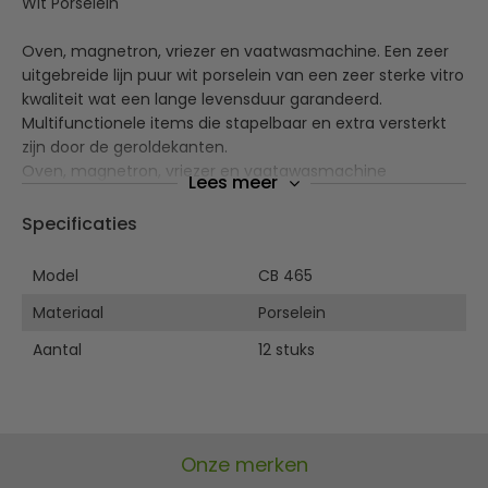
Wit Porselein
Oven, magnetron, vriezer en vaatwasmachine. Een zeer
uitgebreide lijn puur wit porselein van een zeer sterke vitro
kwaliteit wat een lange levensduur garandeerd.
Multifunctionele items die stapelbaar en extra versterkt
zijn door de geroldekanten.
Oven, magnetron, vriezer en vaatawasmachine
Lees meer
bestendig. Alle prijzen zijn per vernoemde
verpakkingseenheid.
Specificaties
Model
CB 465
Materiaal
Porselein
Aantal
12 stuks
Onze merken