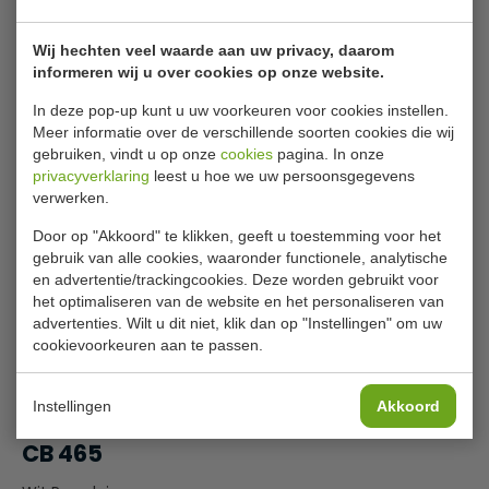
Artikelnummer
CB465
Levertijd
Op voorraad (1 - 2
Wij hechten veel waarde aan uw privacy, daarom
werkdagen)
informeren wij u over cookies op onze website.
In deze pop-up kunt u uw voorkeuren voor cookies instellen.
Meer informatie over de verschillende soorten cookies die wij
€ 18,29
|
Voordeel € 1,29
gebruiken, vindt u op onze
cookies
pagina. In onze
privacyverklaring
leest u hoe we uw persoonsgegevens
€ 17,00
excl. btw
verwerken.
€
20,57
incl. btw
Door op "Akkoord" te klikken, geeft u toestemming voor het
Stukprijs: € 1,42 p.st.
gebruik van alle cookies, waaronder functionele, analytische
en advertentie/trackingcookies. Deze worden gebruikt voor
het optimaliseren van de website en het personaliseren van
In winkelwagentje
advertenties. Wilt u dit niet, klik dan op "Instellingen" om uw
cookievoorkeuren aan te passen.
Of
betaal
6,86
in 3 termijnen
met Klarna
Instellingen
Akkoord
Espresso schotel per 12 stuks, model
CB 465