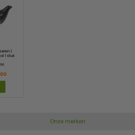
selein |
al 1 stuk
96
,00
Onze merken