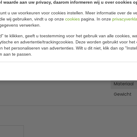
l waarde aan uw privacy, daarom informeren wij u over cookies o
unt u uw voorkeuren voor cookies instellen. Meer informatie over de ve
Specificat
nhoud 100 ml
die wij gebruiken, vindt u op onze
cookies
pagina. In onze
privacyverkl
gegevens verwerken.
d van modern gekleurd hotelporselein.
Model
" te klikken, geeft u toestemming voor het gebruik van alle cookies, 
Inhoud
lytische en advertentie/trackingcookies. Deze worden gebruikt voor het
 het personaliseren van advertenties. Wilt u dit niet, klik dan op "Inst
Maten
n aan te passen.
Kleur
Aantal
Materiaal
Gewicht