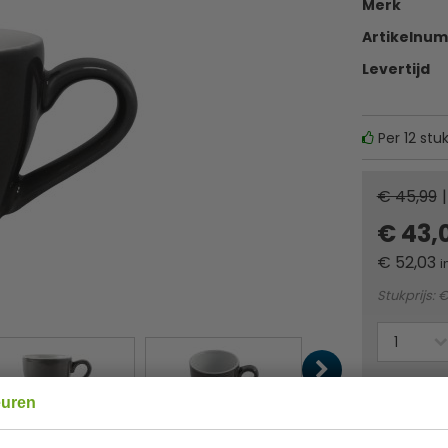
Merk
Artikelnu
Levertijd
Per 12 stu
€ 45,99
|
€ 43,
€
52,03
i
Stukprijs: €
Of
betaa
euren
✔ Gratis ver