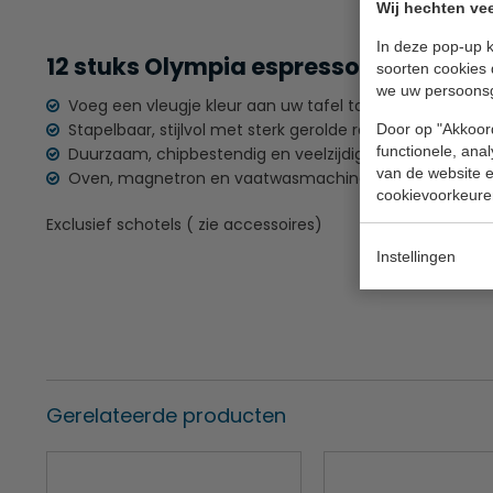
Wij hechten vee
In deze pop-up k
12 stuks Olympia espresso kop grijs i
soorten cookies 
we uw persoons
Voeg een vleugje kleur aan uw tafel toe met dit aanbo
Stapelbaar, stijlvol met sterk gerolde randen.
Door op "Akkoord
functionele, ana
Duurzaam, chipbestendig en veelzijdig.
van de website en
Oven, magnetron en vaatwasmachinebestendig.
cookievoorkeure
Exclusief schotels ( zie accessoires)
Instellingen
Gerelateerde producten