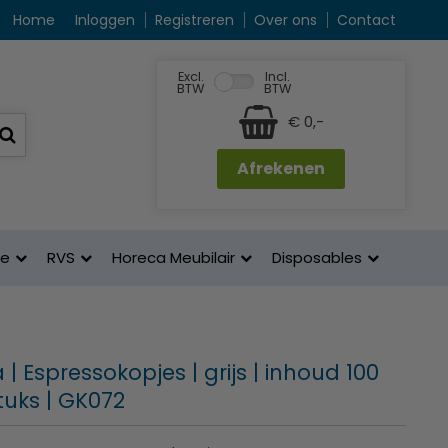
Home
Inloggen
Registreren
Over ons
Contact
Excl.
Incl.
BTW
BTW
€ 0,-
Afrekenen
ne
RVS
Horeca Meubilair
Disposables
| Espressokopjes | grijs | inhoud 100
stuks | GK072