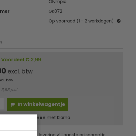
Olympia
mmer
GK072
Op voorraad (1 - 2 werkdagen)
ks
Voordeel € 2,99
00
excl. btw
ncl. btw
 3,58 p.st.
In winkelwagentje
l
17,34
in 3 termijnen
met Klarna
zending* ✔ 24 uur levering ✔ Laagste prijsgarantie