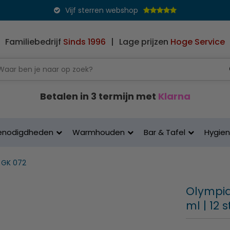
Vijf sterren webshop
Familiebedrijf
Sinds 1996
|
Lage prijzen
Hoge Service
Betalen in 3 termijn met
Klarna
enodigdheden
Warmhouden
Bar & Tafel
Hygie
 GK 072
Olympia 
ml | 12 