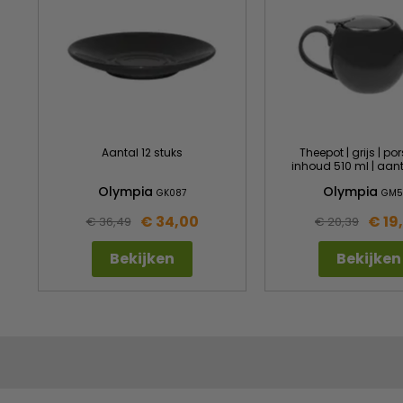
Aantal 12 stuks
Theepot | grijs | por
inhoud 510 ml | aant
Olympia
Olympia
GK087
GM5
€ 34,00
€ 19
€ 36,49
€ 20,39
Bekijken
Bekijken