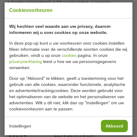
✔ Gratis verzending* ✔ 24 uur levering ✔ Laagste
prijsgarantie
Cookievoorkeuren
Wij hechten veel waarde aan uw privacy, daarom
Fiesta Green composteerbare bagasse
informeren wij u over cookies op onze website.
maaltijddozen
In deze pop-up kunt u uw voorkeuren voor cookies instellen.
Meer informatie over de verschillende soorten cookies die wij
Serveer uw afhaalmaaltijden op milieuvriendelijke wijze
gebruiken, vindt u op onze
cookies
pagina. In onze
met de composteerbare bagasse voedselbakjes met
privacyverklaring
leest u hoe we uw persoonsgegevens
twee compartimenten van Fiesta Green. De bakjes zijn
verwerken.
gemaakt van gerecycled suikerriet, waardoor ze een
minimale impact hebben op de grondstoffen van de
Door op "Akkoord" te klikken, geeft u toestemming voor het
gebruik van alle cookies, waaronder functionele, analytische
aarde en bovendien industrieel composteerbaar zijn na
en advertentie/trackingcookies. Deze worden gebruikt voor
gebruik. Zo verkleint u uw ecologische voetafdruk, gaat er
het optimaliseren van de website en het personaliseren van
Lees meer
minder afval naar de stortplaats en komt u tegemoet
advertenties. Wilt u dit niet, klik dan op "Instellingen" om uw
aan de toenemende vraag naar milieuvriendelijke
cookievoorkeuren aan te passen.
Specificaties
verpakkingen.
Model
FC526
Bagasse is bovendien van nature ademend, waardoor uw
Instellingen
Akkoord
gerechten heerlijk krokant blijven. De bakjes hebben een
B x D x H
22,3 x 20,1 x 7,8 cm