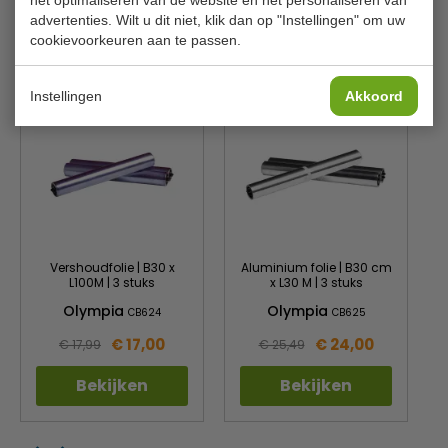
advertenties. Wilt u dit niet, klik dan op "Instellingen" om uw
cookievoorkeuren aan te passen.
Gerelateerde producten
Instellingen
Akkoord
Vershoudfolie | B30 x
Aluminium folie | B30 cm
L100M | 3 stuks
x L30 M | 3 stuks
Olympia
Olympia
CB624
CB625
€ 17,00
€ 24,00
€ 17,99
€ 25,49
Bekijken
Bekijken