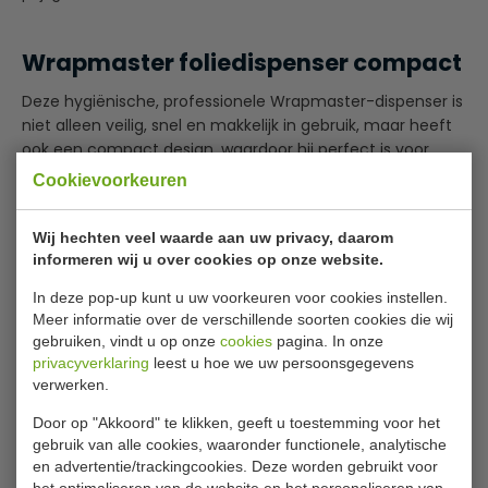
Wrapmaster foliedispenser compact
Deze hygiënische, professionele Wrapmaster-dispenser is
niet alleen veilig, snel en makkelijk in gebruik, maar heeft
ook een compact design, waardoor hij perfect is voor
keukens met beperkte ruimte.
Cookievoorkeuren
Een ideale
dispenser die niet verwart en schoon afsnijdt.
Wij hechten veel waarde aan uw privacy, daarom
informeren wij u over cookies op onze website.
Voor lich gebruik
Hygiënisch
In deze pop-up kunt u uw voorkeuren voor cookies instellen.
Lees meer
Compacte vorm
Meer informatie over de verschillende soorten cookies die wij
Verwart niet
gebruiken, vindt u op onze
cookies
pagina. In onze
Specificaties
Eenvoudige te gebruiken en veilig mes
privacyverklaring
leest u hoe we uw persoonsgegevens
verwerken.
Geschikt voor vershoudfolie CB624
Model
CB 623
Geschikt voor aluminiumfolie CB625
Door op "Akkoord" te klikken, geeft u toestemming voor het
H x B x D
6.8 x 36.3 x 9 cm
gebruik van alle cookies, waaronder functionele, analytische
en advertentie/trackingcookies. Deze worden gebruikt voor
Gewicht
0.52 kilo
het optimaliseren van de website en het personaliseren van