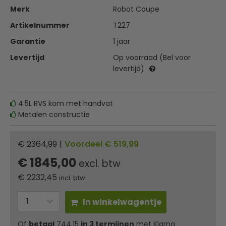
Merk
Robot Coupe
Artikelnummer
T227
Garantie
1 jaar
Levertijd
Op voorraad (Bel voor
levertijd)
4.5L RVS kom met handvat
Metalen constructie
€ 2364,99
|
Voordeel € 519,99
€ 1845,00
excl. btw
€
2232,45
incl. btw
In winkelwagentje
Of
betaal
744,15
in 3 termijnen
met Klarna