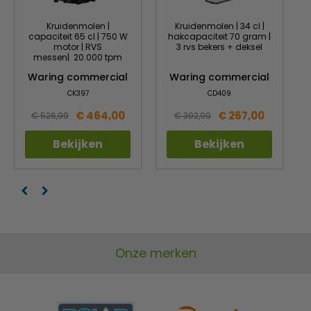
Kruidenmolen |
Kruidenmolen | 34 cl |
capaciteit 65 cl | 750 W
hakcapaciteit 70 gram |
motor | RVS
3 rvs bekers + deksel
messen| 20.000 tpm
Waring commercial
Waring commercial
CK397
CD409
€ 464,00
€ 267,00
€ 526,99
€ 302,99
Bekijken
Bekijken
Onze merken