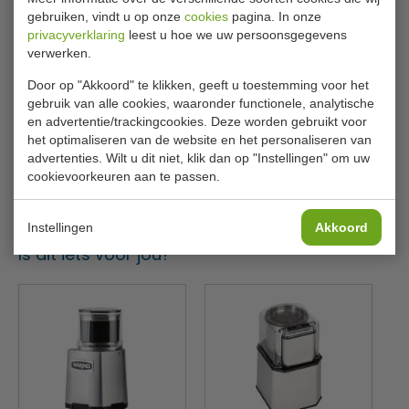
Model
T227
gebruiken, vindt u op onze
cookies
pagina. In onze
Kleur
Zilver
privacyverklaring
leest u hoe we uw persoonsgegevens
verwerken.
Inhoud
4,5L
Door op "Akkoord" te klikken, geeft u toestemming voor het
Afmetingen
44cm(h) x 22,6cm(b) x 23,5cm
gebruik van alle cookies, waaronder functionele, analytische
en advertentie/trackingcookies. Deze worden gebruikt voor
Materiaal
RVS
het optimaliseren van de website en het personaliseren van
advertenties. Wilt u dit niet, klik dan op "Instellingen" om uw
Vermogen
650 W
cookievoorkeuren aan te passen.
Gewicht
15kg
Instellingen
Akkoord
Is dit iets voor jou?