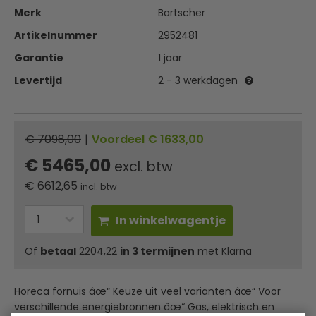
Merk
Bartscher
Artikelnummer
2952481
Garantie
1 jaar
Levertijd
2 - 3 werkdagen
€ 7098,00
|
Voordeel € 1633,00
€ 5465,00
excl. btw
€
6612,65
incl. btw
In winkelwagentje
Of
betaal
2204,22
in 3 termijnen
met Klarna
Horeca fornuis âœ“ Keuze uit veel varianten âœ“ Voor
verschillende energiebronnen âœ“ Gas, elektrisch en