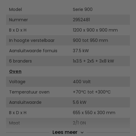
bouwdiepte van 900 mm en de vele praktische functies is
Model
Serie 900
de machine ideaal voor grote productiecapaciteiten.
Topklasse, flexibel en krachtig – in elektrische
Nummer
2952481
gasuitvoering.
B x D x H
1200 x 900 x 900 mm
Door een laag energieverbruik economisch verantwoord.
Verbinding tussen diverse apparaten mogelijk waardoor
In hoogte verstelbaar
900 tot 950 mm
de apparatuur maximaal tegen elkaar kan worden
Aansluitwaarde fornuis
37.5 kW
geplaatst.
Optimale prestaties door kruisbranders, eenvoudig
6 branders
1x3.5 + 2x5 + 3x8 kW
reinigen, brander houder met uitneembare opvangschaal,
bedieningspaneel met grote knoppen, hygiënische
Oven
apparaat verbinding.
Voltage
400 Volt
Gasapparatuur op aardgas ingesteld, sproeiers voor
Temperatuur oven
+70ºC tot +300ºC
vloeibaar gas meegeleverd.
Aansluitwaarde
5.6 kW
Gasapparatuur dient aangesloten te worden door een
erkend gas installateur.
B x D x H
655 x 550 x 300 mm
Maat
2/1 GN
Optie: zwenkwielen, grillplaat, voorkookplaat enz.
Lees meer
Gewicht
186 kilo