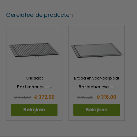
1 jaar garantie
Gerelateerde producten
Grillplaat
Braad en voorkookplaat
Bartscher
Bartscher
296051
296056
€ 372,00
€ 316,00
€ 464,40
€ 395,28
Bekijken
Bekijken