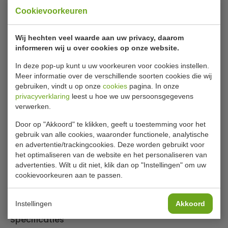
keramisch koken âœ“ Koken op inductie.
Cookievoorkeuren
Bartscher 2952271 horeca gasfornuis
Wij hechten veel waarde aan uw privacy, daarom
informeren wij u over cookies op onze website.
6 branders electrische oven
In deze pop-up kunt u uw voorkeuren voor cookies instellen.
De serie 900 Master is met haar hoogwaardige en
Meer informatie over de verschillende soorten cookies die wij
massieve RVS-uitvoering in CNS 18/10 de ideale keuze voor
gebruiken, vindt u op onze
cookies
pagina. In onze
de moderne profi-keuken met hoge eisen. Eerste klas,
privacyverklaring
leest u hoe we uw persoonsgegevens
flexibel en krachtig.
verwerken.
Aardgas H , mondstukken voor vloeibaar gas en aardgas L
Door op "Akkoord" te klikken, geeft u toestemming voor het
zijn bijgevoegd , tweecircuit-brander ,Piëzo-ontsteking,
gebruik van alle cookies, waaronder functionele, analytische
branders met uitneembare lekbak.
en advertentie/trackingcookies. Deze worden gebruikt voor
Lees meer
het optimaliseren van de website en het personaliseren van
Serie 900 Master
advertenties. Wilt u dit niet, klik dan op "Instellingen" om uw
cookievoorkeuren aan te passen.
Bijlages
De topklasse voor professioneel gebruik.
De serie 900 Master is met de hoogwaardige en massieve
Gebruiksaanwijzing
RVS- uitvoering in CNS 18/10 de ideale keuze voor de
Instellingen
Akkoord
moderne professionele keuken met hoge eisen. Door de
Specificaties
modulaire opbouw, de functionele uitvoering, de