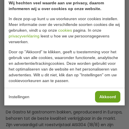
Garantie
1 jaar
Wij hechten veel waarde aan uw privacy, daarom
informeren wij u over cookies op onze website.
Levertijd
Op voorraad (1 - 2
werkdagen)
In deze pop-up kunt u uw voorkeuren voor cookies instellen.
Meer informatie over de verschillende soorten cookies die wij
gebruiken, vindt u op onze
cookies
pagina. In onze
privacyverklaring
leest u hoe we uw persoonsgegevens
€ 7,29
|
Voordeel € 0,44
verwerken.
€ 6,85
excl. btw
Door op "Akkoord" te klikken, geeft u toestemming voor het
gebruik van alle cookies, waaronder functionele, analytische
€
8,29
incl. btw
en advertentie/trackingcookies. Deze worden gebruikt voor
het optimaliseren van de website en het personaliseren van
In winkelwagentje
advertenties. Wilt u dit niet, klik dan op "Instellingen" om uw
cookievoorkeuren aan te passen.
Of
betaal
2,76
in 3 termijnen
met Klarna
Instellingen
Akkoord
Gastro M GR741 RVS gastronorm deksel GN1/6
De Gastro M gastronorm bakken, geproduceerd in Europa,
behoren tot de beste kwaliteit verkrijgbaar in de markt.
Zijn vervaardigd uit roestvrijstaal AISI304 (18/8) en zijn