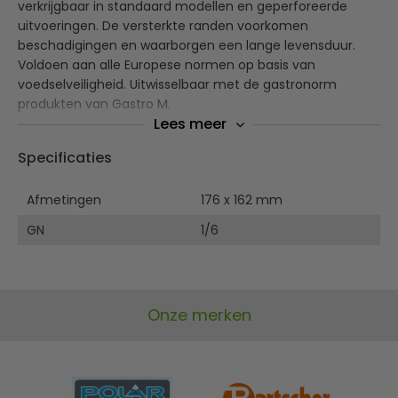
verkrijgbaar in standaard modellen en geperforeerde
uitvoeringen. De versterkte randen voorkomen
beschadigingen en waarborgen een lange levensduur.
Voldoen aan alle Europese normen op basis van
voedselveiligheid. Uitwisselbaar met de gastronorm
produkten van Gastro M.
Lees meer
RVS 304
Specificaties
Verstevigde randen
Deze RVS deksel is alleen geschikt voor de GN bakken
Afmetingen
van Gastro M
176 x 162 mm
GN
1/6
Onze merken