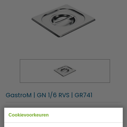
GastroM | GN 1/6 RVS | GR741
Merk
GastroM
Cookievoorkeuren
Artikelnummer
GR741