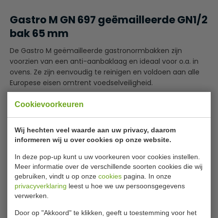
Gastro M GN 697 geëmailleerde GN1/2
bak 65 mm
De Gastro M geëmailleerde gastronormbakken zijn
voorzien van een anti-aanbaklaag en ideaal voor o.a. in
ovens. Ze zijn eenvoudig te reinigen en voldoen aan alle
Europese eisen omtrent voedselveiligheid.
Cookievoorkeuren
Materiaal: Geëmailleerd
Geëmailleerde uitvoering
Lees meer
Wij hechten veel waarde aan uw privacy, daarom
Versterkte randen
informeren wij u over cookies op onze website.
Anti-aanbaklaag
Specificaties
Eenvoudig te reinigen
In deze pop-up kunt u uw voorkeuren voor cookies instellen.
Alleen de GN deksels van Gastro M zijn geschikt voor
Meer informatie over de verschillende soorten cookies die wij
Afmetingen
65(h) x 325(b) x 265(d)mm
gebruiken, vindt u op onze
cookies
pagina. In onze
deze bak
privacyverklaring
leest u hoe we uw persoonsgegevens
Te gebruiken in combinatie met deksels GR744, GR751
Materiaal
Geëmailleerd
verwerken.
en GR758
GN maat
1/2
Door op "Akkoord" te klikken, geeft u toestemming voor het