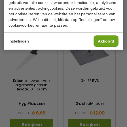
Diep
65 mm
gebruik van alle cookies, waaronder functionele, analytische
en advertentie/trackingcookies. Deze worden gebruikt voor
het optimaliseren van de website en het personaliseren van
advertenties. Wilt u dit niet, klik dan op "Instellingen" om uw
Gerelateerde producten
cookievoorkeuren aan te passen.
Instellingen
Akkoord
Koksmes | zwart | voor
GN 1/2 RVS
algemeen gebruik |
lengte 30 - 16 cm
HygiPlas
GastroM
C554
GR744
€ 6,65
€ 12,00
€ 7,09
€ 13,29
Bekijken
Bekijken