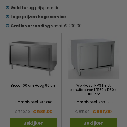
Geld terug
prijsgarantie
Lage prijzen hoge service
Gratis verzending
vanaf € 200,00
Breed 100 cm Hoog 90 cm
Werkkast | RVS | met
schuifdeuren | B160 x D60 x
H85 cm
CombiSteel
CombiSteel
7812.0103
7333.0206
€ 585,00
€ 587,00
€ 790,00
€ 815,00
Bekijken
Bekijken