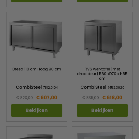
Breed 110 cm Hoog 90 cm
RVS werktafel | met
draaideur | B80 xD70 x H85
cm
CombiSteel
CombiSteel
7812.0104
7452.3020
€ 607,00
€ 618,00
€ 820,00
€ 835,00
Bekijken
Bekijken