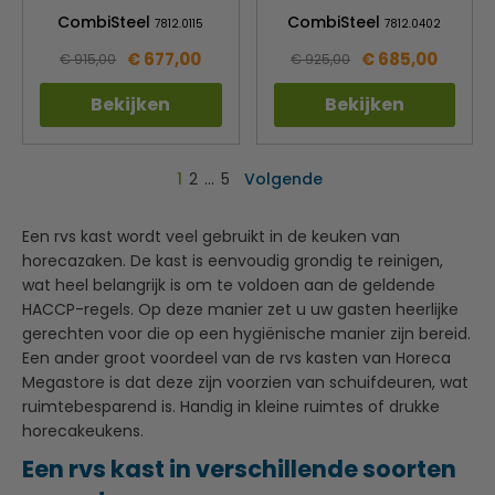
CombiSteel
CombiSteel
7812.0115
7812.0402
€ 677,00
€ 685,00
€ 915,00
€ 925,00
Bekijken
Bekijken
1
2
…
5
Volgende
Een rvs kast wordt veel gebruikt in de keuken van
horecazaken. De kast is eenvoudig grondig te reinigen,
wat heel belangrijk is om te voldoen aan de geldende
HACCP-regels. Op deze manier zet u uw gasten heerlijke
gerechten voor die op een hygiënische manier zijn bereid.
Een ander groot voordeel van de rvs kasten van Horeca
Megastore is dat deze zijn voorzien van schuifdeuren, wat
ruimtebesparend is. Handig in kleine ruimtes of drukke
horecakeukens.
Een rvs kast in verschillende soorten