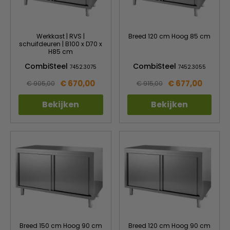
Werkkast | RVS |
Breed 120 cm Hoog 85 cm
schuifdeuren | B100 x D70 x
H85 cm
CombiSteel
CombiSteel
7452.3075
7452.3055
€ 670,00
€ 677,00
€ 905,00
€ 915,00
Bekijken
Bekijken
Breed 150 cm Hoog 90 cm
Breed 120 cm Hoog 90 cm