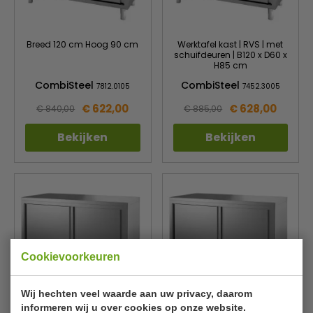
Breed 120 cm Hoog 90 cm
Werktafel kast | RVS | met
schuifdeuren | B120 x D60 x
H85 cm
CombiSteel
CombiSteel
7812.0105
7452.3005
€ 622,00
€ 628,00
€ 840,00
€ 885,00
Bekijken
Bekijken
Cookievoorkeuren
Wij hechten veel waarde aan uw privacy, daarom
RVS werktafel kast | met
Breed 100 cm Hoog 90 cm
informeren wij u over cookies op onze website.
schuifdeuren | B100 x D70 x