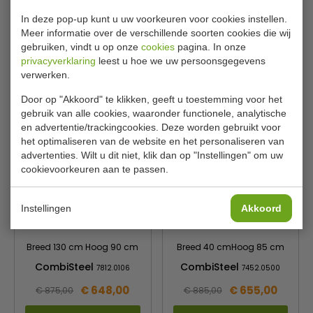
H85 cm
In deze pop-up kunt u uw voorkeuren voor cookies instellen.
CombiSteel
CombiSteel
7452.3025
7812.0400
Meer informatie over de verschillende soorten cookies die wij
gebruiken, vindt u op onze
cookies
pagina. In onze
€ 640,00
€ 644,00
€ 865,00
€ 870,00
privacyverklaring
leest u hoe we uw persoonsgegevens
verwerken.
Bekijken
Bekijken
Door op "Akkoord" te klikken, geeft u toestemming voor het
gebruik van alle cookies, waaronder functionele, analytische
en advertentie/trackingcookies. Deze worden gebruikt voor
het optimaliseren van de website en het personaliseren van
advertenties. Wilt u dit niet, klik dan op "Instellingen" om uw
cookievoorkeuren aan te passen.
Instellingen
Akkoord
Breed 130 cm Hoog 90 cm
Breed 40 cmHoog 85 cm
CombiSteel
CombiSteel
7812.0106
7452.0500
€ 648,00
€ 655,00
€ 875,00
€ 885,00