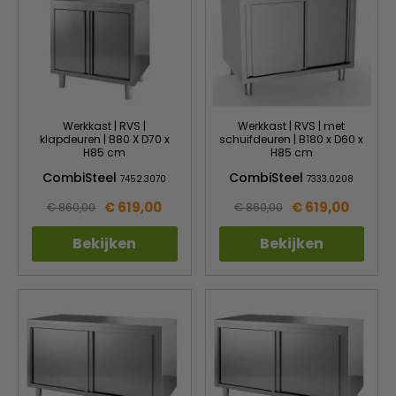
Werkkast | RVS |
Werkkast | RVS | met
klapdeuren | B80 X D70 x
schuifdeuren | B180 x D60 x
H85 cm
H85 cm
CombiSteel
CombiSteel
7452.3070
7333.0208
€ 619,00
€ 619,00
€ 860,00
€ 860,00
Bekijken
Bekijken