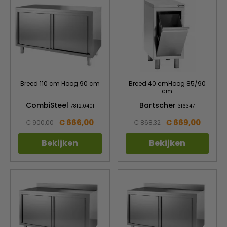
Breed 110 cm Hoog 90 cm
Breed 40 cmHoog 85/90
cm
CombiSteel
Bartscher
7812.0401
316347
€ 666,00
€ 669,00
€ 900,00
€ 868,32
Bekijken
Bekijken