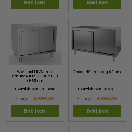
Bekijken
Bekijken
Werkkast | RVS | met
Breed 140 cm Hoog 90 cm
schuifdeuren | B200 x D60
x H85 cm
CombiSteel
CombiSteel
7333.0210
7812.0110
€ 655,00
€ 666,00
€ 910,00
€ 900,00
Bekijken
Bekijken