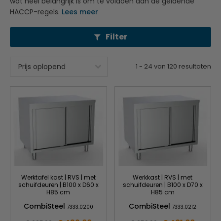
wat heel belangrijk is om te voldoen aan de geldende
HACCP-regels.
Lees meer
Filter
1
-
24
van
120
resultaten
Werktafel kast | RVS | met
Werkkast | RVS | met
schuifdeuren | B100 x D60 x
schuifdeuren | B100 x D70 x
H85 cm
H85 cm
CombiSteel
CombiSteel
7333.0200
7333.0212