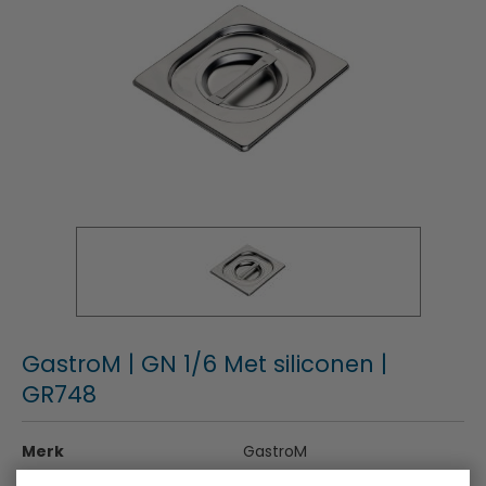
GastroM | GN 1/6 Met siliconen |
GR748
Merk
GastroM