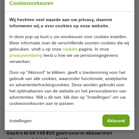
Artikelnummer
GR748
Cookievoorkeuren
Garantie
1 jaar
Levertijd
Op voorraad (1 - 2
Wij hechten veel waarde aan uw privacy, daarom
informeren wij u over cookies op onze website.
werkdagen)
In deze pop-up kunt u uw voorkeuren voor cookies instellen.
Meer informatie over de verschillende soorten cookies die wij
Verstevigde randen
gebruiken, vindt u op onze
cookies
pagina. In onze
privacyverklaring
leest u hoe we uw persoonsgegevens
verwerken.
€ 36,49
|
Voordeel € 2,49
Door op "Akkoord" te klikken, geeft u toestemming voor het
€ 34,00
excl. btw
gebruik van alle cookies, waaronder functionele, analytische
en advertentie/trackingcookies. Deze worden gebruikt voor
€
41,14
incl. btw
het optimaliseren van de website en het personaliseren van
advertenties. Wilt u dit niet, klik dan op "Instellingen" om uw
In winkelwagentje
cookievoorkeuren aan te passen.
Of
betaal
13,71
in 3 termijnen
met Klarna
Instellingen
Akkoord
Gastro M GR 748 RVS gastronorm deksel met