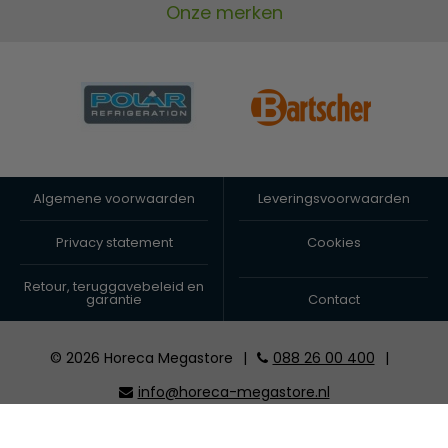
Onze merken
Algemene voorwaarden
Leveringsvoorwaarden
Privacy statement
Cookies
Retour, teruggavebeleid en
garantie
Contact
© 2026 Horeca Megastore
|
088 26 00 400
|
info@horeca-megastore.nl