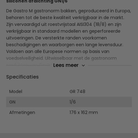
siliconen afdichting GN1/6
De Gastro M gastronorm bakken, geproduceerd in Europa,
behoren tot de beste kwaliteit verkrijgbaar in de markt.
Zijn vervaardigd uit roestvrijstaal AISI304 (18/8) en zijn
verkrijgbaar in standaard modellen en geperforeerde
uitvoeringen. De versterkte randen voorkomen
beschadigingen en waarborgen een lange levensduur.
Voldoen aan alle Europese normen op basis van
voedselveiligheid. Uitwisselbaar met de gastronorm
Lees meer
produkten van Gastro M.
Specificaties
RVS 304
Verstevigde randen
Model
Deze RVS deksel is alleen geschikt voor de GN bakken
GR 748
van Gastro M
GN
1/6
Afmetingen
176 x 162 mm