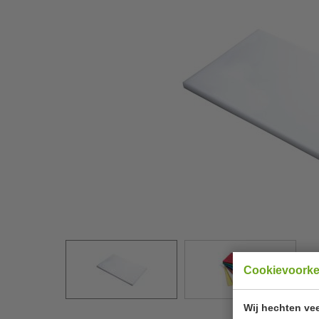
Cookievoork
Wij hechten vee