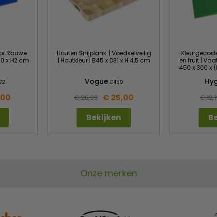
oor Rauwe
Houten Snijplank | Voedselveilig
Kleurgecode
D60 x H2 cm
| Houtkleur | B45 x D31 x H 4,5 cm
en fruit | Va
450 x 300 x 
Vogue
Hyg
72
C459
,00
€ 25,00
€ 26,99
€ 12,1
Bekijken
Be
Onze merken