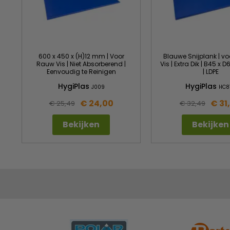
600 x 450 x (H)12 mm | Voor
Blauwe Snijplank | v
Rauw Vis | Niet Absorberend |
Vis | Extra Dik | B45 x 
Eenvoudig te Reinigen
| LDPE
HygiPlas
HygiPlas
J009
HC8
€ 24,00
€ 31
€ 25,49
€ 32,49
Bekijken
Bekijken