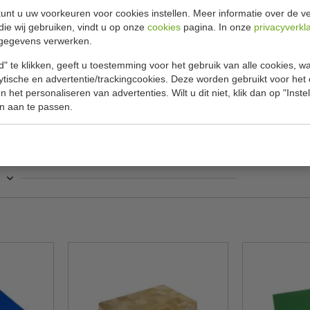
unt u uw voorkeuren voor cookies instellen. Meer informatie over de ve
Specificat
cm
die wij gebruiken, vindt u op onze
cookies
pagina. In onze
privacyverkl
gegevens verwerken.
(hoge druk polyethyleen). Deze snijplanken zijn
Model
ide zijden te gebruiken.
" te klikken, geeft u toestemming voor het gebruik van alle cookies, 
Afmeting
lytische en advertentie/trackingcookies. Deze worden gebruikt voor het
 het personaliseren van advertenties. Wilt u dit niet, klik dan op "Inst
Materiaal
n aan te passen.
Kleur