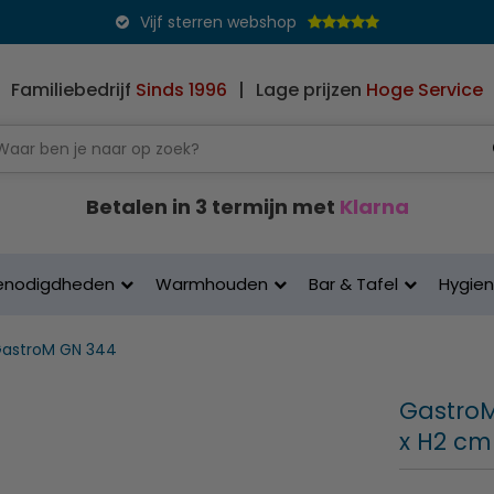
Vijf sterren webshop
Familiebedrijf
Sinds 1996
|
Lage prijzen
Hoge Service
Betalen in 3 termijn met
Klarna
enodigdheden
Warmhouden
Bar & Tafel
Hygie
astroM GN 344
GastroM 
x H2 c