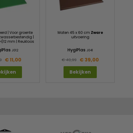
erd | Voor groente
Maten 45 x 60 cm
Zware
atwasserbestendig |
uitvoering
(H)12 mm | Reukloos
iPlas
HygiPlas
J012
J041
€ 11,00
€ 39,00
9
€ 40,99
kijken
Bekijken