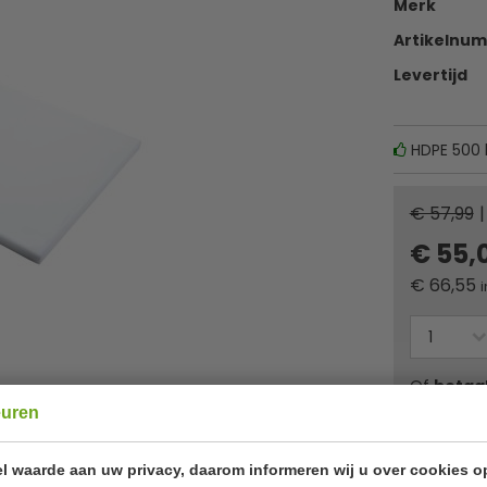
Merk
Artikelnu
Levertijd
HDPE 500 
€ 57,99
|
€ 55,
€
66,55
i
Of
betaa
euren
✔ Gratis ver
l waarde aan uw privacy, daarom informeren wij u over cookies o