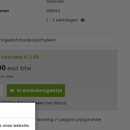
GastroM
mmer
GN344
1 - 2 werkdagen
hogedichtheidpolyethyleen
Voordeel € 2,99
00
excl. btw
ncl. btw
In winkelwagentje
l
22,18
in 3 termijnen
met Klarna
zending* ✔ 24 uur levering ✔ Laagste prijsgarantie
p onze website.