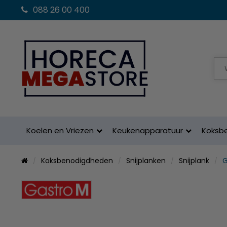
088 26 00 400
Koelen en Vriezen
Keukenapparatuur
Koksb
Koksbenodigdheden
Snijplanken
Snijplank
G