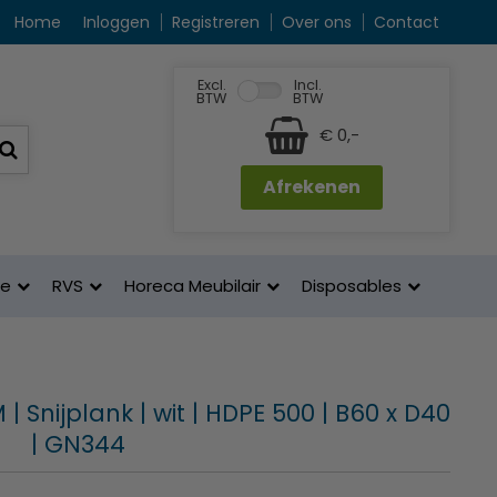
Home
Inloggen
Registreren
Over ons
Contact
Excl.
Incl.
BTW
BTW
€ 0,-
Afrekenen
ne
RVS
Horeca Meubilair
Disposables
| Snijplank | wit | HDPE 500 | B60 x D40
m | GN344