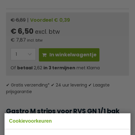
€ 6,89
|
Voordeel € 0,39
€ 6,50
excl. btw
€
7,87
incl. btw
In winkelwagentje
Of
betaal
2,62
in 3 termijnen
met Klarna
✔ Gratis verzending* ✔ 24 uur levering ✔ Laagste
prijsgarantie
Gastro M strips voor RVS GN 1/1 bak
Cookievoorkeuren
De Gastro M gastronorm bakken, geproduceerd in Europa,