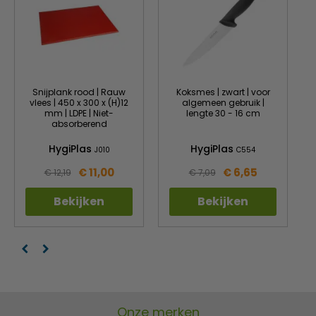
Snijplank rood | Rauw
Koksmes | zwart | voor
vlees | 450 x 300 x (H)12
algemeen gebruik |
mm | LDPE | Niet-
lengte 30 - 16 cm
absorberend
HygiPlas
HygiPlas
J010
C554
€ 11,00
€ 6,65
€ 12,19
€ 7,09
Bekijken
Bekijken
Onze merken