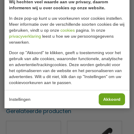
behoren tot de beste kwaliteit verkrijgbaar in de markt.
Wij hechten veel waarde aan uw privacy, daarom
Zijn vervaardigd uit roestvrijstaal AISI304 (18/8) en zijn
informeren wij u over cookies op onze website.
verkrijgbaar in standaard modellen en geperforeerde
In deze pop-up kunt u uw voorkeuren voor cookies instellen.
uitvoeringen. De versterkte randen voorkomen
Meer informatie over de verschillende soorten cookies die wij
beschadigingen en waarborgen een lange levensduur.
gebruiken, vindt u op onze
cookies
pagina. In onze
Voldoen aan alle Europese normen op basis van
privacyverklaring
leest u hoe we uw persoonsgegevens
voedselveiligheid. Volledig uitwisselbaar met alle andere
verwerken.
Lees meer
gastronorm producten.
Door op "Akkoord" te klikken, geeft u toestemming voor het
Specificaties
gebruik van alle cookies, waaronder functionele, analytische
en advertentie/trackingcookies. Deze worden gebruikt voor
Model
GR739
het optimaliseren van de website en het personaliseren van
advertenties. Wilt u dit niet, klik dan op "Instellingen" om uw
Maat
530 mm
cookievoorkeuren aan te passen.
Materiaal
RVS
Instellingen
Akkoord
Gerelateerde producten