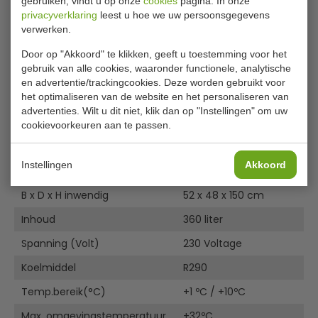
gebruiken, vindt u op onze
cookies
pagina. In onze
Manual_7455.21_Series
Aantal roosters 4
privacyverklaring
leest u hoe we uw persoonsgegevens
Exploded view 7455.2104 (2023)
Model FCU 370
verwerken.
Guide for repair or replace flat canopy box 7455.2104
EU DECLARATION OF CONFORMITY 7455.2100-2104
Door op "Akkoord" te klikken, geeft u toestemming voor het
7455.2104 dimensions
gebruik van alle cookies, waaronder functionele, analytische
en advertentie/trackingcookies. Deze worden gebruikt voor
7455.2104 Energy Label
het optimaliseren van de website en het personaliseren van
advertenties. Wilt u dit niet, klik dan op "Instellingen" om uw
Specificaties
cookievoorkeuren aan te passen.
Artikelnummer
7455.2104
Instellingen
Akkoord
B x D x H
61 x 61 x 197,3 cm
B x D x H inwendig
52 x 48 x 150 cm
Inhoud
360 liter
Spanning (Volt)
230 Voltage
Koelmiddel
R290
Temp.bereik(°C)
+1 ºC / +10ºC
Max. omgevingstemperatuur
+32ºC