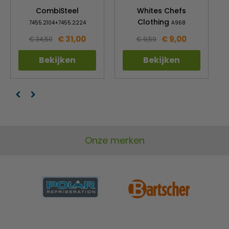
CombiSteel
Whites Chefs
Clothing
7455.2104+7455.2224
A968
€ 31,00
€ 9,00
€ 34,50
€ 9,59
Bekijken
Bekijken
Onze merken