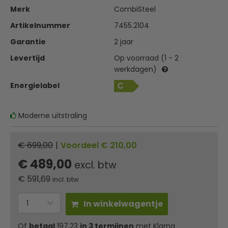
Merk
CombiSteel
Artikelnummer
7455.2104
Garantie
2 jaar
Levertijd
Op voorraad (1 - 2
werkdagen)
Energielabel
Moderne uitstraling
€ 699,00
|
Voordeel € 210,00
€ 489,00
excl. btw
€
591,69
incl. btw
In winkelwagentje
Of
betaal
197,23
in 3 termijnen
met Klarna