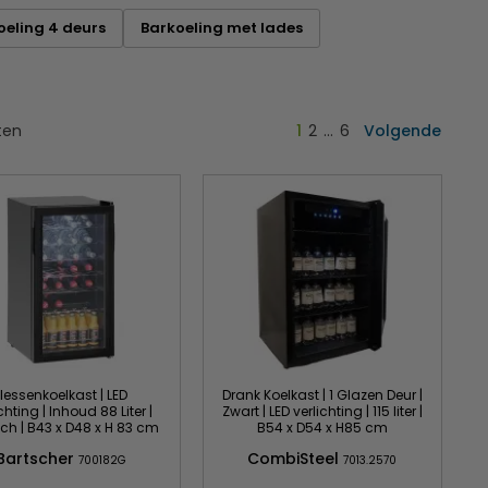
oeling 4 deurs
Barkoeling met lades
ten
1
2
…
6
Volgende
Flessenkoelkast | LED
Drank Koelkast | 1 Glazen Deur |
chting | Inhoud 88 Liter |
Zwart | LED verlichting | 115 liter |
sch | B43 x D48 x H 83 cm
B54 x D54 x H85 cm
Bartscher
CombiSteel
700182G
7013.2570