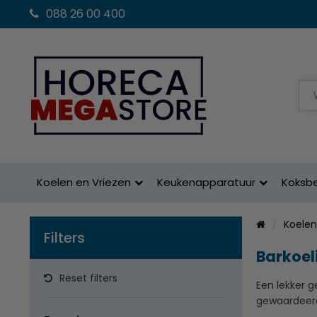
088 26 00 400
Koelen en Vriezen
Keukenapparatuur
Koksb
Koelen
Filters
Barkoel
Reset filters
Een lekker g
gewaardeer