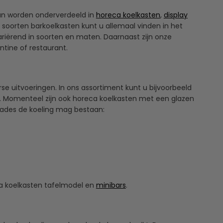
kan worden onderverdeeld in
horeca koelkasten
,
display
e soorten barkoelkasten kunt u allemaal vinden in het
riërend in soorten en maten. Daarnaast zijn onze
ntine of restaurant.
rse uitvoeringen. In ons assortiment kunt u bijvoorbeeld
n. Momenteel zijn ook horeca koelkasten met een glazen
 lades de koeling mag bestaan:
eca koelkasten tafelmodel en
minibars
.