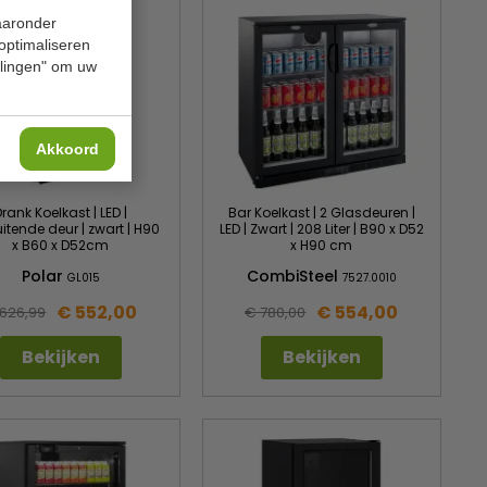
waaronder
 optimaliseren
ellingen" om uw
Akkoord
rank Koelkast | LED |
Bar Koelkast | 2 Glasdeuren |
uitende deur | zwart | H90
LED | Zwart | 208 Liter | B90 x D52
x B60 x D52cm
x H90 cm
Polar
CombiSteel
GL015
7527.0010
€ 552,00
€ 554,00
626,99
€ 780,00
Bekijken
Bekijken