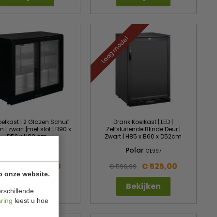
Laag model
elkast | 2 Glazen Schuif
Drank Koelkast | LED |
 | zwart |met slot | B90 x
Zelfsluitende Blinde Deur |
D52 x H90 cm
Zwart | H85 x B60 x D52cm
Polar
Polar
GL003
GE997
€ 523,00
€ 525,00
669,99
€ 596,99
p onze website.
Bekijken
Bekijken
rschillende
aring
leest u hoe