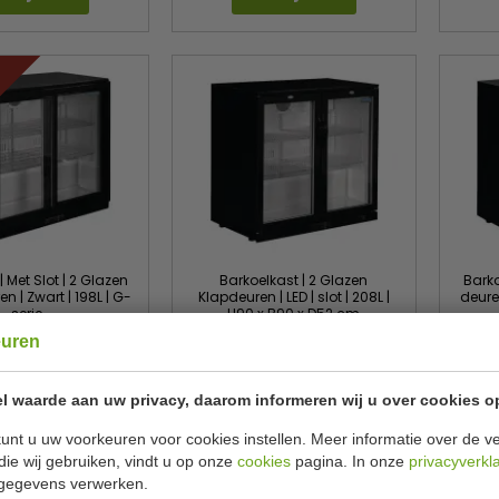
| Met Slot | 2 Glazen
Barkoelkast | 2 Glazen
Barko
n | Zwart | 198L | G-
Klapdeuren | LED | slot | 208L |
deuren
serie
H90 x B90 x D52 cm
euren
olar
Polar
GL010
GL002
€ 511,00
€ 523,00
,99
€ 669,99
€ 
l waarde aan uw privacy, daarom informeren wij u over cookies o
ekijken
Bekijken
unt u uw voorkeuren voor cookies instellen. Meer informatie over de ve
die wij gebruiken, vindt u op onze
cookies
pagina. In onze
privacyverkl
gegevens verwerken.