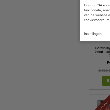
Door op "Akkoord
functionele, ana
van de website en
cookievoorkeure
Instellingen
Barkoeling
Zwart | 138
P
€ 599,
B
Laag model