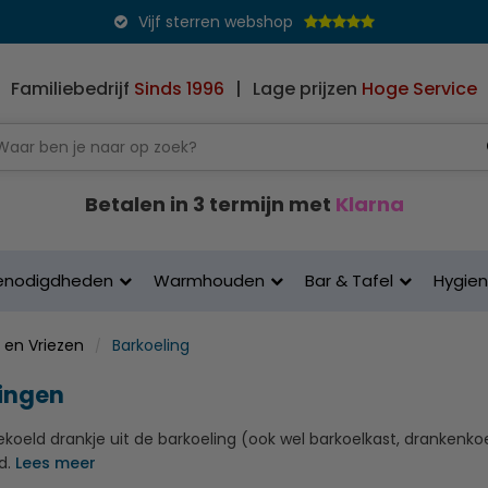
Vijf sterren webshop
Familiebedrijf
Sinds 1996
|
Lage prijzen
Hoge Service
Betalen in 3 termijn met
Klarna
enodigdheden
Warmhouden
Bar & Tafel
Hygie
 en Vriezen
Barkoeling
ingen
ekoeld drankje uit de barkoeling (ook wel barkoelkast, drankenko
d.
Lees meer