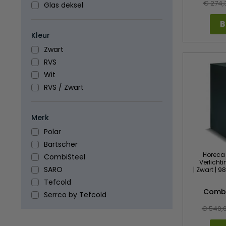
€ 274,
Glas deksel
B
Kleur
Zwart
RVS
Wit
RVS / Zwart
Merk
Polar
Bartscher
Horeca 
CombiSteel
Verlichti
SARO
| Zwart | 9
Tefcold
Combi
Serrco by Tefcold
€ 540,