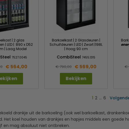
elkast | 2 glas
Barkoelkast | 2 Glasdeuren |
Bark
n | LED | B90 x D52
Schuifdeuren | LED | Zwart |198L
ener
cm | Laag Model
| Hoog 90 cm
Steel
CombiSteel
7527.0045
7455.1315
€ 564,00
€ 569,00
00
€ 790,00
€ 
ekijken
Bekijken
1
2
…
6
Volgend
ekoeld drankje uit de barkoeling (ook wel barkoelkast, drankenko
. Het koel houden van drankjes en hapjes middels een goede hor
jf en mag absoluut niet ontbreken.