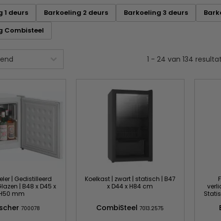
g 1 deurs
Barkoeling 2 deurs
Barkoeling 3 deurs
Bark
g Combisteel
1
-
24
van
134
resulta
ler | Gedistilleerd
Koelkast | zwart | statisch | B47
 Glazen | B48 x D45 x
x D44 x H84 cm
verli
H50 mm
Stati
tscher
CombiSteel
700078
7013.2575