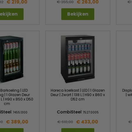
€ 219,00
€ 263,00
32
€ 355,00
€ 
ekijken
Bekijken
Barkoeling | LED
Horeca koelkast | LED | 1 Glazen
Displ
ng | 1 Glazen Deur
Deur | Zwart | 138 L | H90 x B60 x
| w
8 L | H90 x B50 x D50
D52 cm
cm
Steel
CombiSteel
7455.1300
7527.0005
€ 389,00
€ 433,00
00
€ 610,00
€