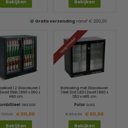
Bekijken
Bekijken
Gratis verzending
vanaf € 200,00
Laag model
oelkast | 2 Glasdeuren |
Barkoeling met Glasdeuren
 Zwart |198L | B90 x D50 x
| Met Slot | LED | Zwart | B90 x
H90 cm
D52 x H85 cm
ombiSteel
Polar
7455.1305
GL012
€ 511,00
€ 511,00
 720,00
€ 654,99
Bekijken
Bekijken