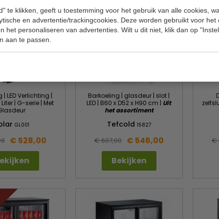
" te klikken, geeft u toestemming voor het gebruik van alle cookies, 
lytische en advertentie/trackingcookies. Deze worden gebruikt voor het
 het personaliseren van advertenties. Wilt u dit niet, klik dan op "Inst
n aan te passen.
 | LED Verlichting |
Barkoeling | glasdeur | slot |
D
 Liter | G-serie | Met
LED | B60 x D52 x H90 cm |
Uit
zelfsl
Glasdeur
het assortiment
olar
Tefcold
GL001
15827
€ 528,00
€ 546,00
99
€ 607,00
€ 
ekijken
Bekijken