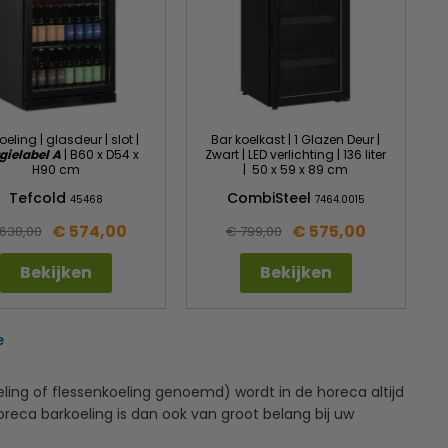
oeling | glasdeur | slot |
Bar koelkast | 1 Glazen Deur |
gielabel A
| B60 x D54 x
Zwart | LED verlichting | 136 liter
H90 cm
| 50 x 59 x 89 cm
Tefcold
CombiSteel
45468
7464.0015
€ 574,00
€ 575,00
638,00
€ 799,00
Bekijken
Bekijken
e
eling of flessenkoeling genoemd) wordt in de horeca altijd
eca barkoeling is dan ook van groot belang bij uw