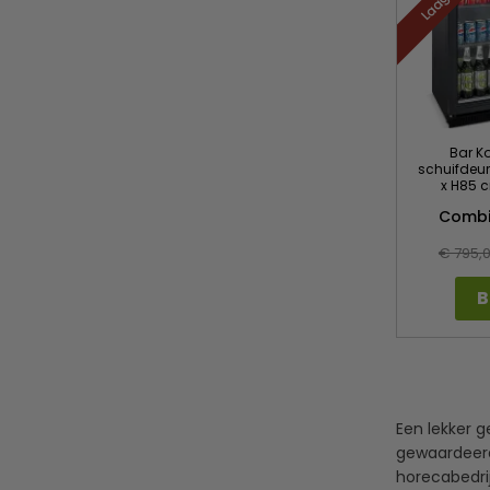
Bar Ko
schuifdeure
x H85 
Combi
€ 795,
B
Een lekker g
gewaardeerd
horecabedri