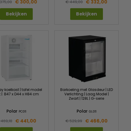
€ 300,00
€ 332,00
375,00
€ 449,00
Bekijken
Bekijken
ay koelkast | tafel model
Barkoeling met Glasdeur | LED
it | B47 x D44 x H84 cm
Verlichting | Laag Model |
Zwart | 128L | G-serie
Polar
Polar
PC011
GL011
€ 441,00
€ 466,00
 469,18
€ 529,99