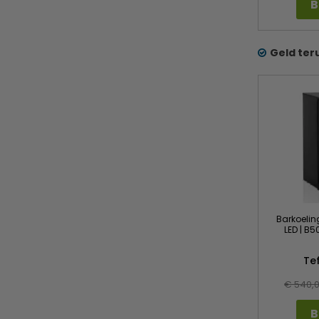
B
Geld ter
Barkoeling
LED | B5
Te
€ 540,
B