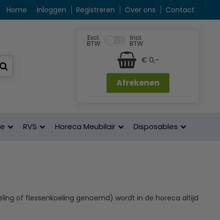
Home
Inloggen
Registreren
Over ons
Contact
Excl.
Incl.
BTW
BTW
€ 0,-
Afrekenen
ne
RVS
Horeca Meubilair
Disposables
eling of flessenkoeling genoemd) wordt in de horeca altijd