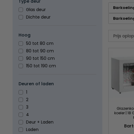
Type deur
Barkoelin
Glas deur
Dichte deur
Barkoelin
Hoog
50 tot 80 cm
80 tot 90 cm
90 tot 150 cm
150 tot 190 cm
Deuren of laden
1
2
3
Glazenkoe
koeler | 18
4
Deur + Laden
Bar
Laden