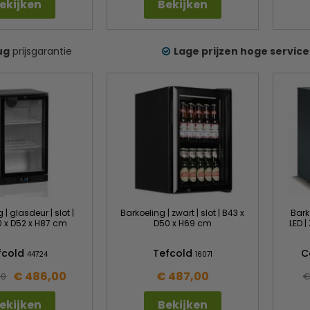
ekijken
Bekijken
ug
prijsgarantie
Lage prijzen hoge service
 | glasdeur | slot |
Barkoeling | zwart | slot | B43 x
Bark
0 x D52 x H87 cm
D50 x H69 cm
LED |
fcold
Tefcold
C
44724
16071
€ 486,00
€ 487,00
00
€
ekijken
Bekijken