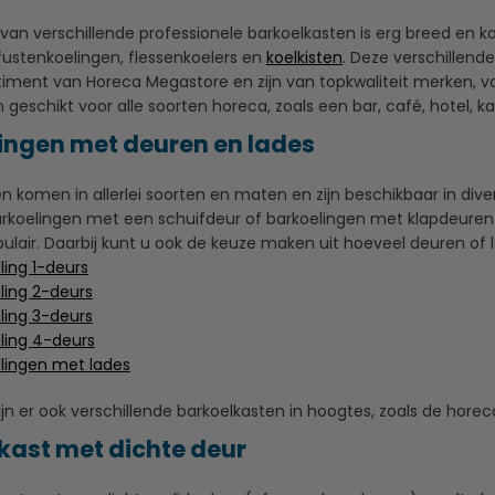
van verschillende professionele barkoelkasten is erg breed en 
 fustenkoelingen, flessenkoelers en
koelkisten
. Deze verschillend
timent van Horeca Megastore en zijn van topkwaliteit merken, va
 geschikt voor alle soorten horeca, zoals een bar, café, hotel, ka
ingen met deuren en lades
n komen in allerlei soorten en maten en zijn beschikbaar in dive
barkoelingen met een schuifdeur of barkoelingen met klapdeure
ulair. Daarbij kunt u ook de keuze maken uit hoeveel deuren of
ling 1-deurs
ling 2-deurs
ling 3-deurs
ling 4-deurs
lingen met lades
jn er ook verschillende barkoelkasten in hoogtes, zoals de hor
kast met dichte deur