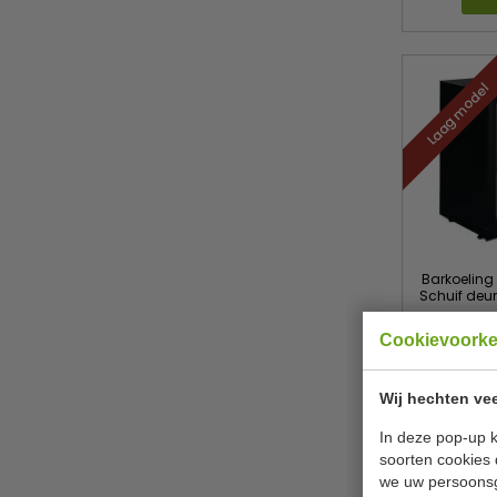
Laag model
Barkoeling 
Schuif deure
Cookievoork
P
€ 654
Wij hechten vee
B
In deze pop-up k
soorten cookies 
we uw persoons