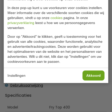
Saro elektrisch bakplaat Fry Top 400
In deze pop-up kunt u uw voorkeuren voor cookies instellen.
Meer informatie over de verschillende soorten cookies die wij
Materiaal is roestvrij staal en is hard verchroomd. Deze
gebruiken, vindt u op onze
cookies
pagina. In onze
Saro bakplaat heeft 1 kookzone en aan drie zijden
privacyverklaring
leest u hoe we uw persoonsgegevens
roestvrijstalen spatbescherming.
verwerken.
Uitlekbak uitneembaar
Door op "Akkoord" te klikken, geeft u toestemming voor het
Met hoge opstaande spatrand uit roestvrij staal
gebruik van alle cookies, waaronder functionele, analytische
en advertentie/trackingcookies. Deze worden gebruikt voor
Van roestvrij staal met gladde bakplaat
het optimaliseren van de website en het personaliseren van
Made in Europe
advertenties. Wilt u dit niet, klik dan op "Instellingen" om uw
cookievoorkeuren aan te passen.
Lees meer
Zeer geschikt voor uw cafetaria, bistro, restaurant.
Bijlages
Instellingen
Akkoord
Gebruiksaanwijzing
Specificaties
Model
Fry Top 400