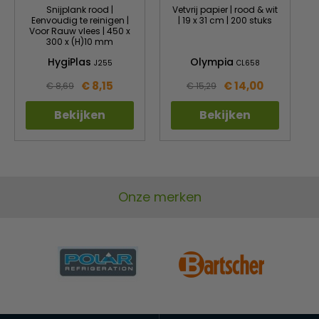
Snijplank rood |
Vetvrij papier | rood & wit
Eenvoudig te reinigen |
| 19 x 31 cm | 200 stuks
Voor Rauw vlees | 450 x
300 x (H)10 mm
HygiPlas
Olympia
J255
CL658
€ 8,15
€ 14,00
€ 8,69
€ 15,29
Bekijken
Bekijken
Onze merken