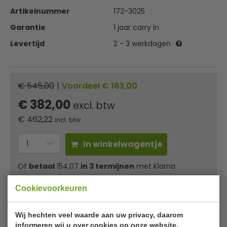
Artikelnummer
172-3025
Garantie
1 jaar carry in
Levertijd
2 - 3 werkdagen
€ 545,00
|
Voordeel € 163,00
€ 382,00
excl. btw
€
462,22
incl. btw
In winkelwagentje
Of
betaal
154,07
in 3 termijnen
met Klarna
Cookievoorkeuren
✔ Gratis verzending* ✔ 24 uur levering ✔ Laagste
prijsgarantie
Wij hechten veel waarde aan uw privacy, daarom
informeren wij u over cookies op onze website.