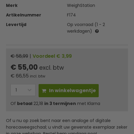
Merk
WeighStation
Artikelnummer
F174
Levertijd
Op voorraad (1 - 2
werkdagen)
€ 58,99
|
Voordeel € 3,99
€ 55,00
excl. btw
€
66,55
incl. btw
In winkelwagentje
Of
betaal
22,18
in 3 termijnen
met Klarna
Of u nu op zoek bent naar een analoge of digitale
horecaweegschaal; u vindt uw gewenste exemplaar zeker
in onze webshop. Bestel hem vandaag nog!