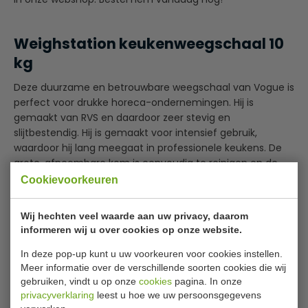
Weighstation keukenweegschaal 10
kg
Deze duurzame en betrouwbare weegschaal van Vogue is
perfect voor drukke horeca-ondernemingen. Hij is
gemaakt van RVS en daardoor zeer stevig en
slijtbestendig. Hij is gemaakt voor intensief gebruik,
waardoor hij lang meegaat in professionele keukens. De
grote, afneembare kom is eenvoudig te reinigen en de
wijzerplaat gemakkelijk af te lezen.
Cookievoorkeuren
Lees meer
Grote kom
Wij hechten veel waarde aan uw privacy, daarom
Afneembare kom
informeren wij u over cookies op onze website.
Bijlages
Heavy duty
Wijzerplaat met grote markeringen en dus eenvoudig
In deze pop-up kunt u uw voorkeuren voor cookies instellen.
Handleiding
af te lezen
Meer informatie over de verschillende soorten cookies die wij
gebruiken, vindt u op onze
cookies
pagina. In onze
Weegt snel en nauwkeurig
Specificaties
privacyverklaring
leest u hoe we uw persoonsgegevens
Eenvoudig te reinigen