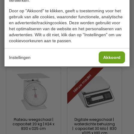
verwerken.
Model
F174
Door op "Akkoord" te klikken, geeft u toestemming voor het
Capaciteit
10 kg
gebruik van alle cookies, waaronder functionele, analytische
en advertentie/trackingcookies. Deze worden gebruikt voor
Materiaal
RVS kom
het optimaliseren van de website en het personaliseren van
advertenties. Wilt u dit niet, klik dan op "Instellingen" om uw
Gewicht weegschaal
2,12 kg
cookievoorkeuren aan te passen.
Is dit iets voor jou?
Instellingen
Akkoord
Nieuw model
Plateau weegschaal |
Digitale weegschaal |
capaciteit 20 kg | H24 x
waterdichte behuizing
B30 x D25 cm
| capaciteit 30 kilo | B30
xD25 x H10 cm