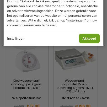
Heeft een knop waarmee het gewicht van lege bakjes
Door op "Akkoord" te klikken, geeft u toestemming voor het
van het totaalgewicht kan worden afgehaald zodat
gebruik van alle cookies, waaronder functionele, analytische
Capaciteit
60 kg
allen het nettogewicht weergegeven wordt
en advertentie/trackingcookies. Deze worden gebruikt voor
Afmeting H x B x D
2,7 x 38 x 30 cm
het optimaliseren van de website en het personaliseren van
advertenties. Wilt u dit niet, klik dan op "Instellingen" om uw
cookievoorkeuren aan te passen.
Is dit iets voor jou?
Instellingen
Akkoord
Dieetweegschaal |
Weegschaal |
analoog | per 2 gram
capaciteit 15 kilo |
| capaciteit 0,5 kilo
activering 5 gram | B28 x
D33 x H12 cm
WeighStation
Bartscher
F182
A300117
€ 17,00
€ 156,00
€ 17,69
€ 195,00