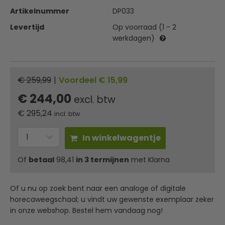
Artikelnummer
DP033
Levertijd
Op voorraad (1 - 2
werkdagen)
€ 259,99
|
Voordeel € 15,99
€ 244,00
excl. btw
€
295,24
incl. btw
In winkelwagentje
Of
betaal
98,41
in 3 termijnen
met Klarna
Of u nu op zoek bent naar een analoge of digitale
horecaweegschaal; u vindt uw gewenste exemplaar zeker
in onze webshop. Bestel hem vandaag nog!