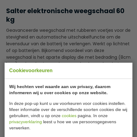
Salter elektronische weegschaal 60
kg
Geavanceerde weegschaal met rubberen voetjes voor de
stevigheid en automatische uitschakelfunctie om de
levensduur van de batterij te verlengen. Werkt op lichtnet
of op batterijen. Bijkomend voordeel van deze
weegschaal is het aparte display die met bedrading (8cm
lang) verbonden is aan de weegschaal waardoor het
display ook aan de muur gemonteerd kan worden zodat
Cookievoorkeuren
het beter af te lezen is.
Lees meer
Wij hechten veel waarde aan uw privacy, daarom
Stevig, laag platform van geborsteld RVS voor
informeren wij u over cookies op onze website.
Bijlages
eenvoudige reiniging
4 rubberen voetjes
In deze pop-up kunt u uw voorkeuren voor cookies instellen.
Handleiding
Meer informatie over de verschillende soorten cookies die wij
8 cm kabel verbindt het platform met het geborsteld
gebruiken, vindt u op onze
cookies
pagina. In onze
stalen LED-display
Specificaties
privacyverklaring
leest u hoe we uw persoonsgegevens
Uitgerust met wandbeugel voor wand-of
verwerken.
werkbankmontage van het display
Model
DP033