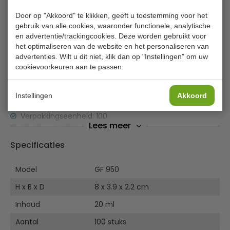
Just for You hand- en bodylotion
Door op "Akkoord" te klikken, geeft u toestemming voor het
gebruik van alle cookies, waaronder functionele, analytische
Deze voordeelverpakking met 100 tubes hand- en
en advertentie/trackingcookies. Deze worden gebruikt voor
bodylotion is ideaal voor hotels, pensions en bed en
het optimaliseren van de website en het personaliseren van
breakfasts.
advertenties. Wilt u dit niet, klik dan op "Instellingen" om uw
Elke tube bevat 20ml en is de perfecte hoeveelheid voor
cookievoorkeuren aan te passen.
in de horeca.
Zorg voor een onvergetelijk verblijf met deze aangenaam
geparfumeerde toiletartikelen.
Instellingen
Akkoord
Verpakkingseenheid: 100
Lees meer
Conform REACH
Inhoud tubes: 20ml, ideaal voor gebruik in de horeca
Specificaties
Aangenaam parfum
Eigentijdse styling
Model
GF 950
H x B x D
8 x 3.9 x 2.2 cm
Inhoud
20 ml
Aantal
100 stuks