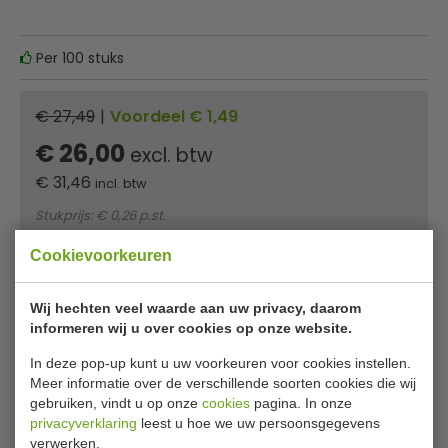
Per 100 stuks
€ 27,49
|
Voordeel € 1,49
€ 26,00
excl. btw
€
31,46
incl. btw
Stukprijs: € 0,26 p.st.
Cookievoorkeuren
In winkelwagentje
Minimum afname: 2
Wij hechten veel waarde aan uw privacy, daarom
Of
betaal
10,49
in 3 termijnen
met Klarna
informeren wij u over cookies op onze website.
In deze pop-up kunt u uw voorkeuren voor cookies instellen.
✔ Gratis verzending* ✔ 24 uur levering ✔ Laagste
Meer informatie over de verschillende soorten cookies die wij
prijsgarantie
gebruiken, vindt u op onze
cookies
pagina. In onze
privacyverklaring
leest u hoe we uw persoonsgegevens
verwerken.